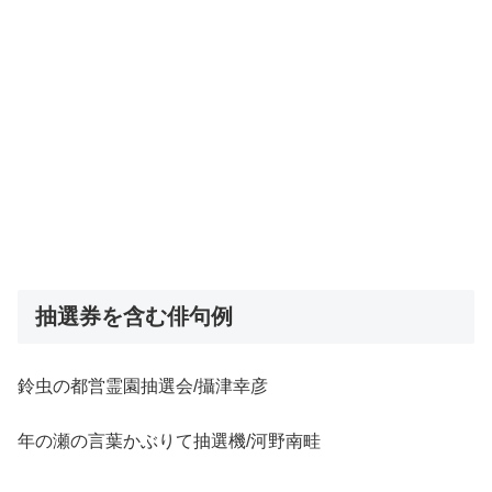
抽選券を含む俳句例
鈴虫の都営霊園抽選会/攝津幸彦
年の瀬の言葉かぶりて抽選機/河野南畦