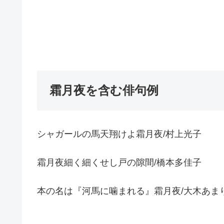
霜月夜を含む俳句例
シャガールの馬天翔けよ霜月夜/村上光子
霜月夜細く細くせし戸の隙間/橋本多佳子
本の名は『河馬に噛まれる』霜月夜/大木あま