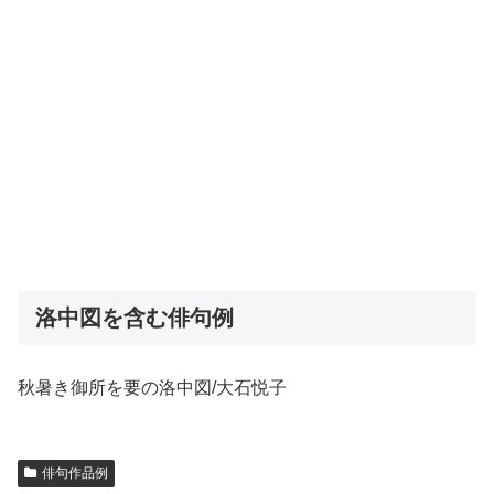
洛中図を含む俳句例
秋暑き御所を要の洛中図/大石悦子
俳句作品例