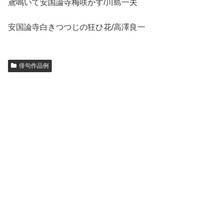
鳶鳴いて安国論寺梅咲かす/川島一夫
安国論寺白きつつじの狂ひ花/高澤良一
俳句作品例