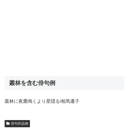
叢林を含む俳句例
叢林に夜鷹鳴くより星隠る/相馬遷子
俳句作品例