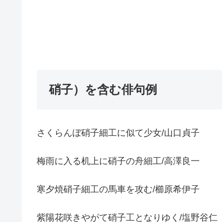
硝子）を含む俳句例
さくらんぼ硝子細工に似て少女/山口貞子
梅雨に入る机上に硝子の舟細工/高澤良一
寒夕焼硝子細工の馬車を攻む/櫛原希伊子
紫陽花咲きやがて硝子工となりゆく/塩野谷仁