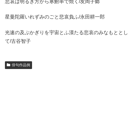
悲哀は明るき方から寒鮒串で焼く/友岡子郷
星曼陀羅いれずみのごと悲哀負ふ/永田耕一郎
光速の及ぶかぎりを宇宙とふ漠たる悲哀のみなもととし
て/古谷智子
俳句作品例