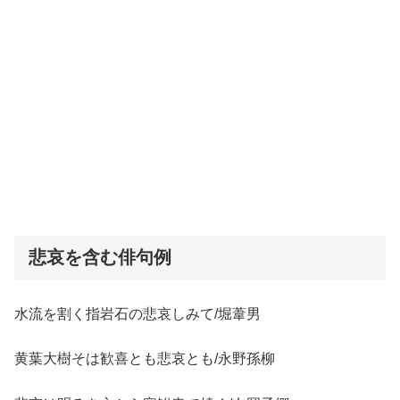
悲哀を含む俳句例
水流を割く指岩石の悲哀しみて/堀葦男
黄葉大樹そは歓喜とも悲哀とも/永野孫柳