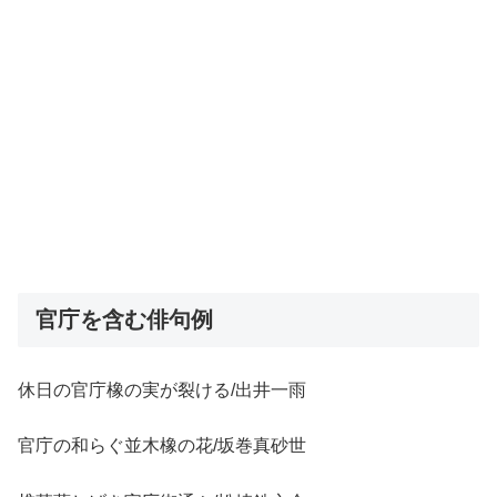
官庁を含む俳句例
休日の官庁橡の実が裂ける/出井一雨
官庁の和らぐ並木橡の花/坂巻真砂世