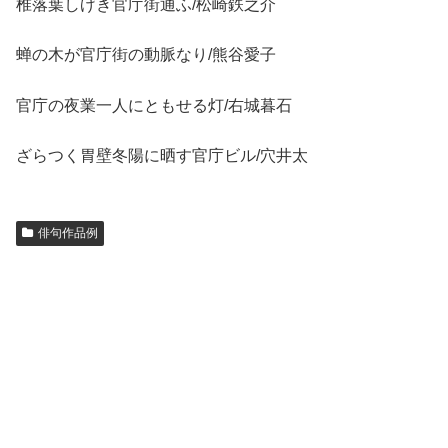
椎落葉しげき官庁街通ふ/松崎鉄之介
蝉の木が官庁街の動脈なり/熊谷愛子
官庁の夜業一人にともせる灯/右城暮石
ざらつく胃壁冬陽に晒す官庁ビル/穴井太
俳句作品例