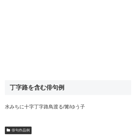
丁字路を含む俳句例
水みちに十字丁字路鳥渡る/篝/ゆう子
俳句作品例