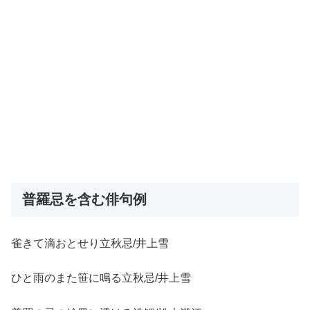
普羅忌を含む俳句例
雀きて滴おとせり立秋忌/井上雪
ひと雨のまた笹に鳴る立秋忌/井上雪