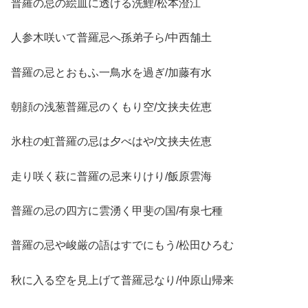
普羅の忌の絵皿に透ける洗鯉/松本澄江
人参木咲いて普羅忌へ孫弟子ら/中西舗土
普羅の忌とおもふ一鳥水を過ぎ/加藤有水
朝顔の浅葱普羅忌のくもり空/文挟夫佐恵
氷柱の虹普羅の忌は夕べはや/文挟夫佐恵
走り咲く萩に普羅の忌来りけり/飯原雲海
普羅の忌の四方に雲湧く甲斐の国/有泉七種
普羅の忌や峻厳の語はすでにもう/松田ひろむ
秋に入る空を見上げて普羅忌なり/仲原山帰来