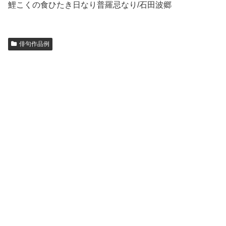
鯉こくの食ひたき日なり普羅忌なり/石田波郷
俳句作品例