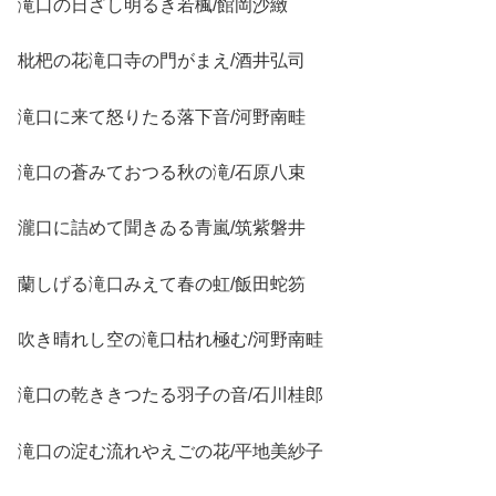
滝口の日ざし明るき若楓/館岡沙緻
枇杷の花滝口寺の門がまえ/酒井弘司
滝口に来て怒りたる落下音/河野南畦
滝口の蒼みておつる秋の滝/石原八束
瀧口に詰めて聞きゐる青嵐/筑紫磐井
蘭しげる滝口みえて春の虹/飯田蛇笏
吹き晴れし空の滝口枯れ極む/河野南畦
滝口の乾ききつたる羽子の音/石川桂郎
滝口の淀む流れやえごの花/平地美紗子