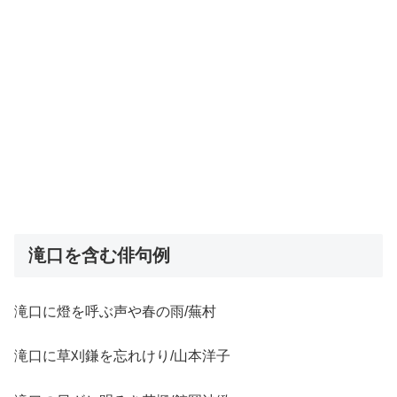
滝口を含む俳句例
滝口に燈を呼ぶ声や春の雨/蕪村
滝口に草刈鎌を忘れけり/山本洋子