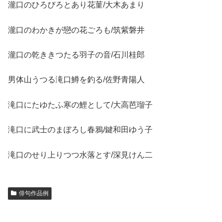
瀧口のひろびろとあり花菫/大木あまり
瀧口のわかきが戀の花ごろも/筑紫磐井
瀧口の乾ききつたる羽子の音/石川桂郎
男体山うつる滝口鱒を釣る/佐野青陽人
滝口にたゆたふ寒の鯉として/大高芭瑠子
滝口に武士のまぼろし春鴉/鍵和田ゆう子
滝口のせり上りつつ水落とす/深見けん二
俳句作品例