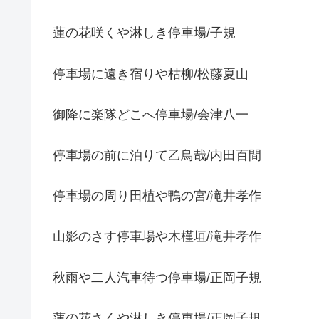
蓮の花咲くや淋しき停車場/子規
停車場に遠き宿りや枯柳/松藤夏山
御降に楽隊どこへ停車場/会津八一
停車場の前に泊りて乙鳥哉/内田百間
停車場の周り田植や鴨の宮/滝井孝作
山影のさす停車場や木槿垣/滝井孝作
秋雨や二人汽車待つ停車場/正岡子規
蓮の花さくや淋しき停車場/正岡子規