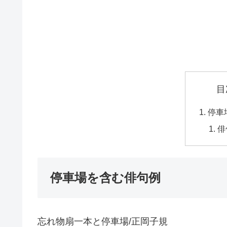
目
停車
俳
停車場を含む俳句例
忘れ物扇一本と停車場/正岡子規