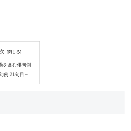
次
場を含む俳句例
句例:21句目～