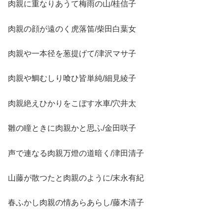
肉親に重なりあうて梅雨の山/桂信子
肉親の顔が遠のく虎落笛/柴田白葉女
肉親や一本径を葱提げて/津沢マサ子
肉親や鯛むしり喰ひ皆単純/細見綾子
肉親絶えひかりをこぼす水車/穴井太
雛の瞳ときに肉親かと思ふ/金田咲子
声で連なる肉親万燈の道暗く/津田清子
山藤が散つたと肉親のように/末永有紀
春ふかし肉親の情あらあらし/藤木清子