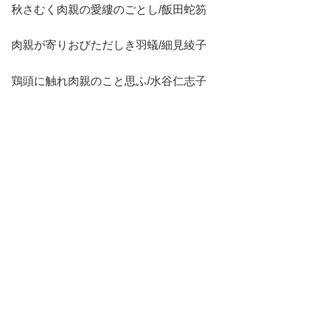
秋さむく肉親の愛縷のごとし/飯田蛇笏
肉親が寄りおびただしき羽蟻/細見綾子
鶏頭に触れ肉親のこと思ふ/水谷仁志子