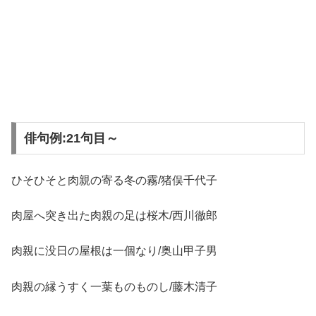
俳句例:21句目～
ひそひそと肉親の寄る冬の霧/猪俣千代子
肉屋へ突き出た肉親の足は桜木/西川徹郎
肉親に没日の屋根は一個なり/奥山甲子男
肉親の縁うすく一葉ものものし/藤木清子