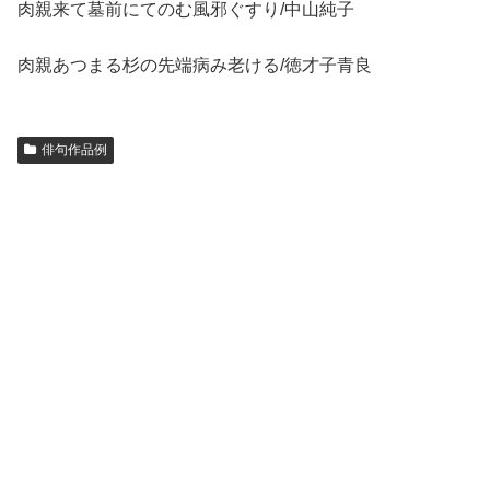
肉親来て墓前にてのむ風邪ぐすり/中山純子
肉親あつまる杉の先端病み老ける/徳才子青良
俳句作品例