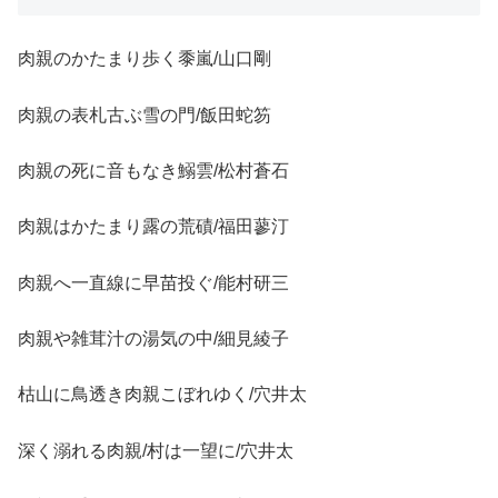
肉親のかたまり歩く黍嵐/山口剛
肉親の表札古ぶ雪の門/飯田蛇笏
肉親の死に音もなき鰯雲/松村蒼石
肉親はかたまり露の荒磧/福田蓼汀
肉親へ一直線に早苗投ぐ/能村研三
肉親や雑茸汁の湯気の中/細見綾子
枯山に鳥透き肉親こぼれゆく/穴井太
深く溺れる肉親/村は一望に/穴井太