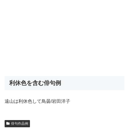
利休色を含む俳句例
遠山は利休色して鳥曇/岩田洋子
俳句作品例