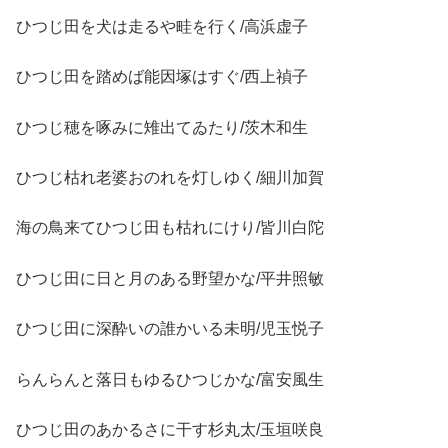
ひつじ田を犬は走るや畦を行く/高浜虚子
ひつじ田を踏めば能因塚はすぐ/西上禎子
ひつじ穂を啄みに雉出てゐたり/茨木和生
ひつじ枯れ老婆おのれを灯しゆく/細川加賀
海の鳥来てひつじ田も枯れにけり/皆川白陀
ひつじ田に日と月のある野望かな/平井照敏
ひつじ田に深酔いの誰かいる未明/児玉悦子
らんらんと落日もゆるひつじかな/富安風生
ひつじ田のあかるさに干す杉丸太/玉垣咲良