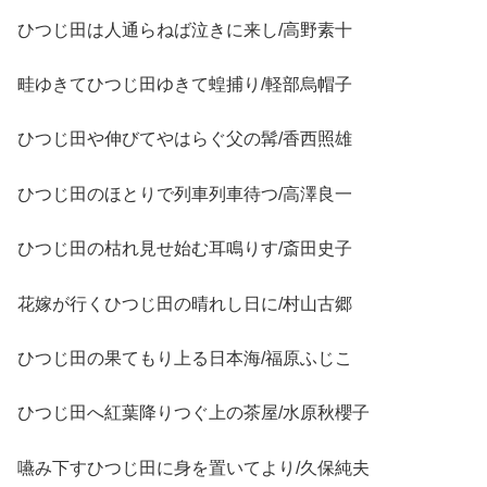
ひつじ田は人通らねば泣きに来し/高野素十
畦ゆきてひつじ田ゆきて蝗捕り/軽部烏帽子
ひつじ田や伸びてやはらぐ父の髯/香西照雄
ひつじ田のほとりで列車列車待つ/高澤良一
ひつじ田の枯れ見せ始む耳鳴りす/斎田史子
花嫁が行くひつじ田の晴れし日に/村山古郷
ひつじ田の果てもり上る日本海/福原ふじこ
ひつじ田へ紅葉降りつぐ上の茶屋/水原秋櫻子
嚥み下すひつじ田に身を置いてより/久保純夫