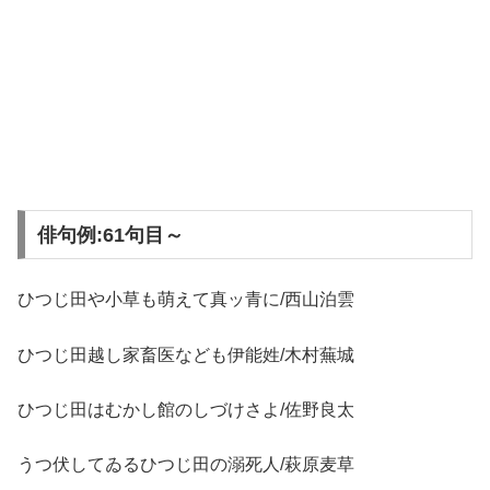
俳句例:61句目～
ひつじ田や小草も萌えて真ッ青に/西山泊雲
ひつじ田越し家畜医なども伊能姓/木村蕪城
ひつじ田はむかし館のしづけさよ/佐野良太
うつ伏してゐるひつじ田の溺死人/萩原麦草