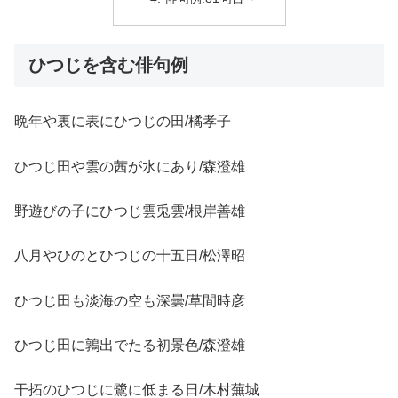
ひつじを含む俳句例
晩年や裏に表にひつじの田/橘孝子
ひつじ田や雲の茜が水にあり/森澄雄
野遊びの子にひつじ雲兎雲/根岸善雄
八月やひのとひつじの十五日/松澤昭
ひつじ田も淡海の空も深曇/草間時彦
ひつじ田に鶉出でたる初景色/森澄雄
干拓のひつじに鷺に低まる日/木村蕪城