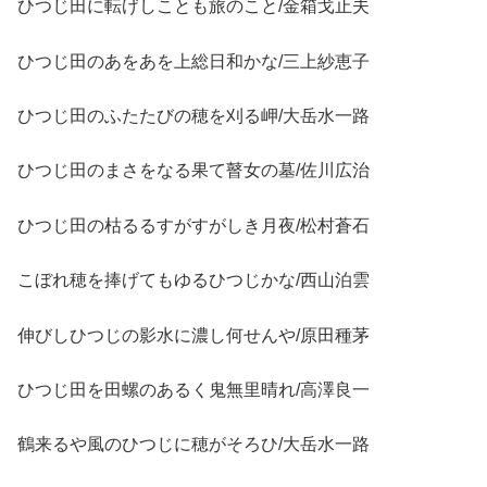
ひつじ田に転げしことも旅のこと/金箱戈止夫
ひつじ田のあをあを上総日和かな/三上紗恵子
ひつじ田のふたたびの穂を刈る岬/大岳水一路
ひつじ田のまさをなる果て瞽女の墓/佐川広治
ひつじ田の枯るるすがすがしき月夜/松村蒼石
こぼれ穂を捧げてもゆるひつじかな/西山泊雲
伸びしひつじの影水に濃し何せんや/原田種茅
ひつじ田を田螺のあるく鬼無里晴れ/高澤良一
鶴来るや風のひつじに穂がそろひ/大岳水一路