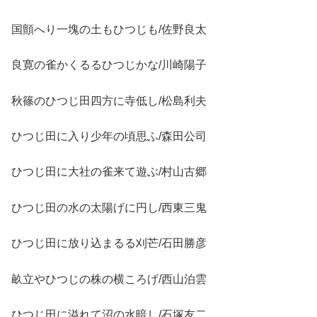
国顫へり一塊の土もひつじも/佐野良太
良寛の雀かくるるひつじかな/川崎陽子
秋篠のひつじ田四方に寺低し/松島利夫
ひつじ田に入り少年の頃思ふ/森田公司
ひつじ田に大社の雀来て遊ぶ/村山古郷
ひつじ田の水の太陽げに円し/西東三鬼
ひつじ田に放り込まるる刈芒/石田勝彦
畝立やひつじの株の横ころげ/西山泊雲
ひつじ田に溢れて沼の水暗し/石塚友二