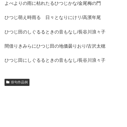
よべよりの雨に枯れたるひつじかな/金尾梅の門
ひつじ萌え時雨るゝ日々となりにけリ/高濱年尾
ひつじ田のしぐるるときの音もなし/長谷川浪々子
間借りきみらにひつじ田の地価曇りおり/古沢太穂
ひつじ田にしぐるるときの音もなし/長谷川浪々子
俳句作品例