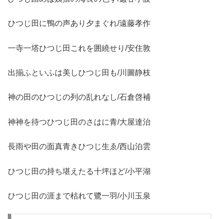
ひつじ田に鴨の声あり夕まぐれ/遠藤孝作
一寺一塔ひつじ田これを囲繞せり/安住敦
出揃ふといふは美しひつじ田も/川圖静枝
神の田のひつじの列の乱れなし/石倉啓補
神神を待つひつじ田のさはに青/大屋達治
長雨や田の面真青きひつじ生ゑ/西山泊雲
ひつじ田の持ち堪えたる十坪ほど/小平湖
ひつじ田の涯まで枯れて鷺一羽/小川玉泉