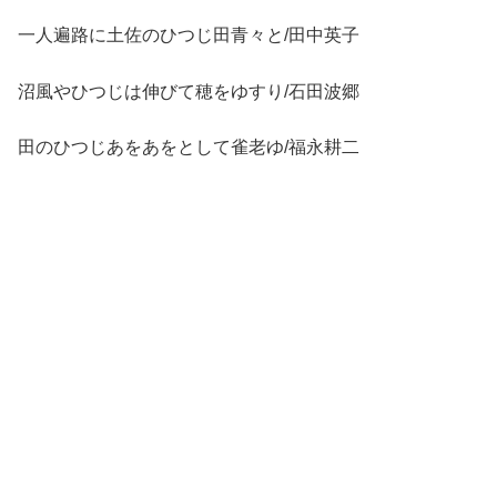
一人遍路に土佐のひつじ田青々と/田中英子
沼風やひつじは伸びて穂をゆすり/石田波郷
田のひつじあをあをとして雀老ゆ/福永耕二