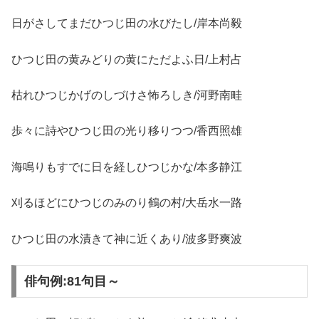
日がさしてまだひつじ田の水びたし/岸本尚毅
ひつじ田の黄みどりの黄にただよふ日/上村占
枯れひつじかげのしづけさ怖ろしき/河野南畦
歩々に詩やひつじ田の光り移りつつ/香西照雄
海鳴りもすでに日を経しひつじかな/本多静江
刈るほどにひつじのみのり鶴の村/大岳水一路
ひつじ田の水漬きて神に近くあり/波多野爽波
俳句例:81句目～