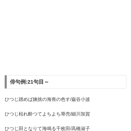
俳句例:21句目～
ひつじ踏めば姨捨の海喪の色す/巌谷小波
ひつじ枯れ酔つてよちよち箒売/細川加賀
ひつじ田となりて海鳴る千枚田/高橋淑子