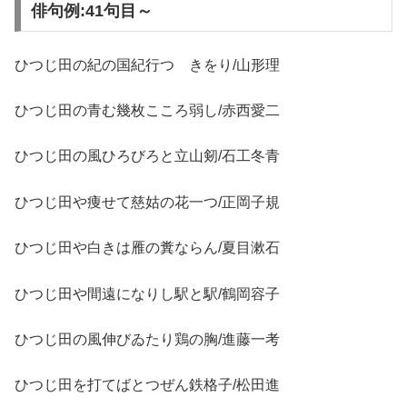
俳句例:41句目～
ひつじ田の紀の国紀行つゞきをり/山形理
ひつじ田の青む幾枚こころ弱し/赤西愛二
ひつじ田の風ひろびろと立山剱/石工冬青
ひつじ田や痩せて慈姑の花一つ/正岡子規
ひつじ田や白きは雁の糞ならん/夏目漱石
ひつじ田や間遠になりし駅と駅/鶴岡容子
ひつじ田の風伸びゐたり鶏の胸/進藤一考
ひつじ田を打てばとつぜん鉄格子/松田進