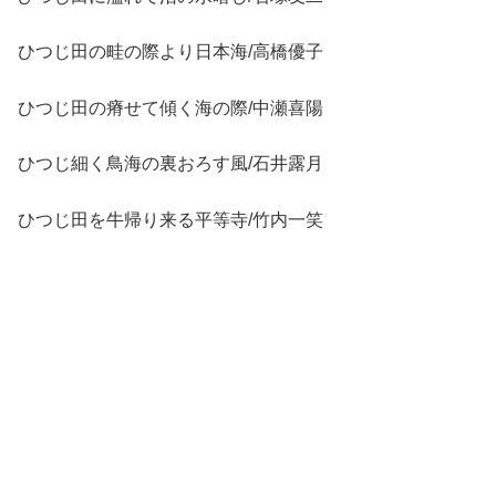
ひつじ田の畦の際より日本海/高橋優子
ひつじ田の瘠せて傾く海の際/中瀬喜陽
ひつじ細く鳥海の裏おろす風/石井露月
ひつじ田を牛帰り来る平等寺/竹内一笑