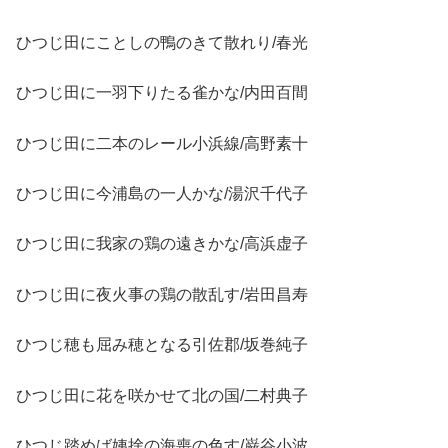
ひつじ田にことしの鴨のきて散れり/春光
ひつじ田に一羽下りたる雀かな/内田百間
ひつじ田に二本のレール小浜線/高野素十
ひつじ田に今浦島の一人かな/湯沢千代子
ひつじ田に我家の鶏の遠きかな/高浜虚子
ひつじ田に夜火事の鶏の散乱す/岩田昌寿
ひつじ穂も屈み穂となる引佐郡/坂巻純子
ひつじ田に花を咲かせて北の国/二村典子
ひつじ踏めば姨捨の海喪の色す/巌谷小波