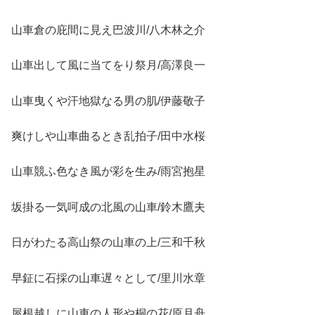
山車倉の庇間に見え巴波川/八木林之介
山車出して風に当てをり祭月/高澤良一
山車曳くや汗地獄なる男の肌/伊藤敬子
爽けしや山車曲るとき乱拍子/田中水桜
山車競ふ色なき風が彩を生み/雨宮抱星
坂掛る一気呵成の北風の山車/鈴木鷹夫
日がわたる高山祭の山車の上/三和千秋
早鉦に石採の山車遅々として/里川水章
屋根越しに山車の人形や桐の花/原月舟