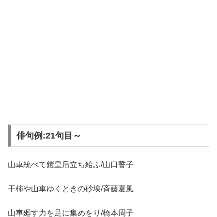
俳句例:21句目～
山車統べて鎧皇后立ち給ふ/山口誓子
干柿や山車ゆくときの砂埃/斉藤夏風
山車廻す力を足に集めをり/橋本周子