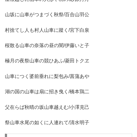
山坂に山車がつまづく秋祭/百合山羽公
村捨てし人も村人山車に蹤く/宮下白泉
桜散る山車の奈落の昼の闇/伊藤いと子
極月の夜祭山車の競ひあふ/菱田トクヱ
山車につく婆前垂れに梨包み/菖蒲あや
湖の国の山車は扇に招き曳く/橋本鶏二
父在らば秋晴の坂山車越えむ/小澤克己
祭山車水尾の如くに人連れて/清水明子