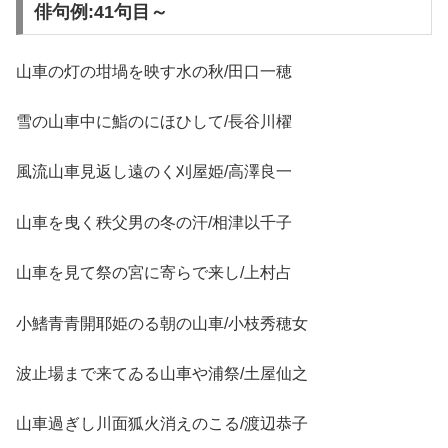
俳句例:41句目～
山車の灯の坩堝を映す水の秋/田口一穂
雪の山車中に鮨のにほひして/長谷川櫂
風流山車見返し遠のく刈屋姫/高澤良一
山車を曳く秩父男の冬の汗/相津以千子
山車を見て祭の宮に寄らで来し/上村占
小鰭青青開耶姫のる朝の山車/小枝秀穂女
波止場まで来てゐる山車や浦祭/土屋仙之
山車過ぎし川面狐火消えのこる/渡辺恭子