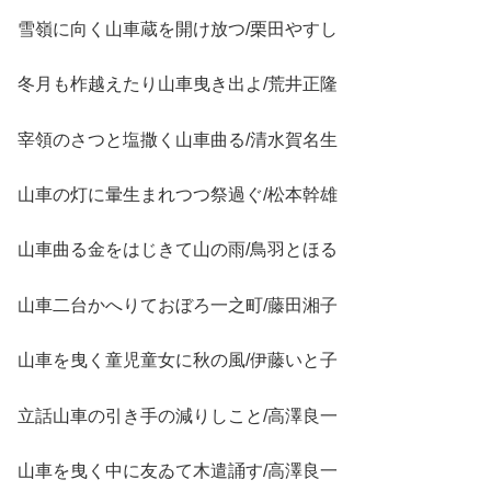
雪嶺に向く山車蔵を開け放つ/栗田やすし
冬月も柞越えたり山車曳き出よ/荒井正隆
宰領のさつと塩撒く山車曲る/清水賀名生
山車の灯に暈生まれつつ祭過ぐ/松本幹雄
山車曲る金をはじきて山の雨/鳥羽とほる
山車二台かへりておぼろ一之町/藤田湘子
山車を曳く童児童女に秋の風/伊藤いと子
立話山車の引き手の減りしこと/高澤良一
山車を曳く中に友ゐて木遣誦す/高澤良一