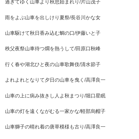
過ぎてゆく山車より秋思始まれり/片山茂子
雨をよぶ山車を出しけり夏祭/長谷川かな女
山車駆けて秋日香み込む鯛の口/伊藤いと子
秩父夜祭山車待つ燗を熱うして/田原口秋峰
行く春や湖北ひと夜の山車歌舞伎/清水節子
よれよれとなりて夕日の山車を曳く/高澤良一
山車の上に病み抜きし人よ秋まつり/堀口星眠
山車の灯を遠くながむる一家かな/軽部烏帽子
山車獅子の晴れ着の唐草模様も古り/高澤良一