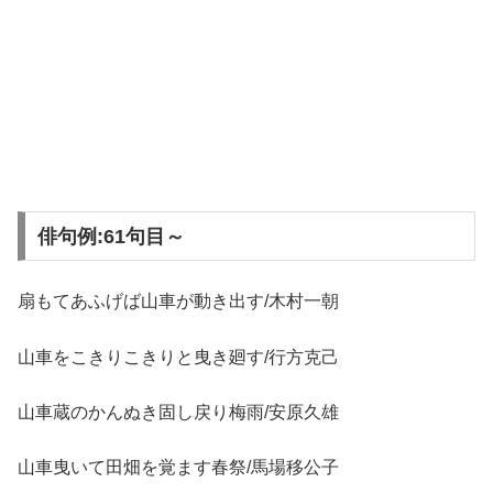
俳句例:61句目～
扇もてあふげば山車が動き出す/木村一朝
山車をこきりこきりと曳き廻す/行方克己
山車蔵のかんぬき固し戻り梅雨/安原久雄
山車曳いて田畑を覚ます春祭/馬場移公子