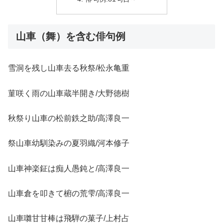
山車（舞）を含む俳句例
雪洞を残し山車去る秋祭/松永亀重
菫咲く雨の山車蔵半開き/大野徳樹
秋祭り山車の松前鉄之助/高澤良一
祭山車幼馴染みの夏羽織/河本修子
山車神楽鉦は痴人愚鈍と/高澤良一
山車倉を叩きて椨の荒雫/高澤良一
山車囃甘甘棒は飛騨の菓子/上村占