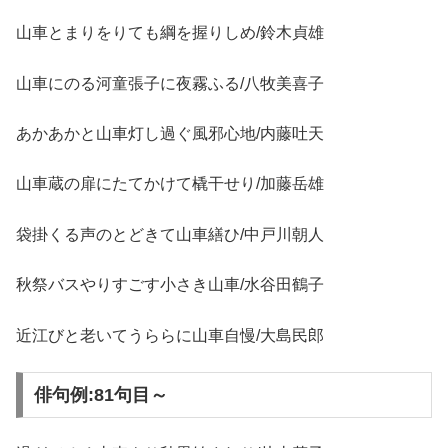
山車とまりをりても綱を握りしめ/鈴木貞雄
山車にのる河童張子に夜霧ふる/八牧美喜子
あかあかと山車灯し過ぐ風邪心地/内藤吐天
山車蔵の扉にたてかけて橇干せり/加藤岳雄
袋掛くる声のとどきて山車繕ひ/中戸川朝人
秋祭バスやりすごす小さき山車/水谷田鶴子
近江びと老いてうららに山車自慢/大島民郎
俳句例:81句目～