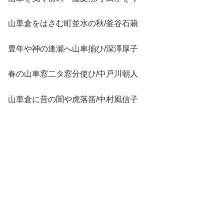
山車倉をはさむ町並水の秋/釜谷石籟
豊年や神の逢瀬へ山車揃ひ/深澤厚子
春の山車窓二タ窓分使ひ/中戸川朝人
山車倉に昔の闇や虎落笛/中村風信子