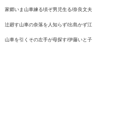
家郷いま山車練る頃ぞ男児生る/奈良文夫
辻廻す山車の奈落を人知らず/出島かず江
山車を引くその左手が母探す/伊藤いと子