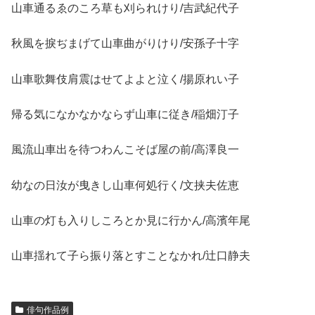
山車通るゑのころ草も刈られけり/吉武紀代子
秋風を捩ぢまげて山車曲がりけり/安孫子十字
山車歌舞伎肩震はせてよよと泣く/揚原れい子
帰る気になかなかならず山車に従き/稲畑汀子
風流山車出を待つわんこそば屋の前/高澤良一
幼なの日汝が曳きし山車何処行く/文挟夫佐恵
山車の灯も入りしころとか見に行かん/高濱年尾
山車揺れて子ら振り落とすことなかれ/辻口静夫
俳句作品例