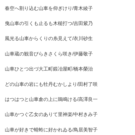
春空へ割り込む山車を仰ぎけり/青木綾子
曳山車の引くも止るも木槌打つ/吉田紫乃
風光る山車からくりの糸見えて/衣川砂生
山車蔵の観音びらきさくら咲き/伊藤敬子
山車ひとつ出づ大工町鍛冶屋町/橋本榮治
どの山車の岩にも牡丹むかしより/田村了咲
はつはつと山車倉の上に鵙鳴ける/高澤良一
山車かつぐ乙女のありて里神楽/中村きみ子
山車が好きで蜻蛉に好かれゐる/鳥居美智子