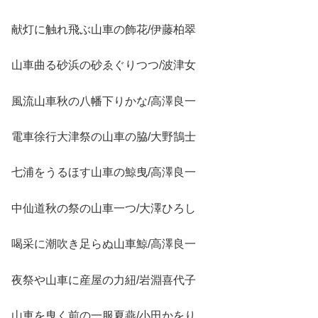
献灯に触れ飛ぶ山車の飾花/伊藤柏翠
山車曲る砂浜の砂ゑぐりつつ/波津女
風流山車秋の八幡下りかな/高澤良一
電車徐行大津祭の山車の脇/大野鵠士
七浦をうるほす山車の鯨曳/高澤良一
中仙道秋の祭の山車一つ/大澤ひろし
喝采に潮吹き足らぬ山車鯨/高澤良一
夜祭や山車に産屋の力紐/岩淵喜代子
山車を曳く前の一服夏燕/小田かをり