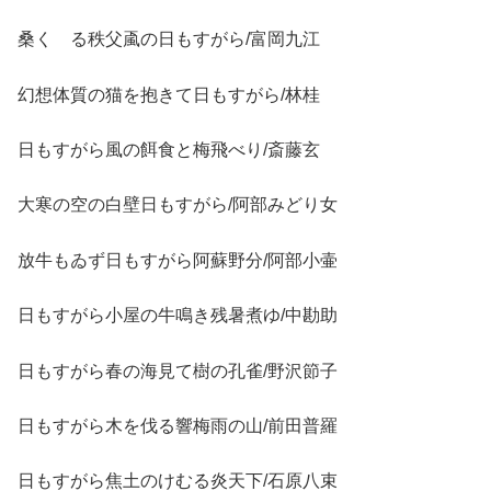
桑くゝる秩父颪の日もすがら/富岡九江
幻想体質の猫を抱きて日もすがら/林桂
日もすがら風の餌食と梅飛べり/斎藤玄
大寒の空の白壁日もすがら/阿部みどり女
放牛もゐず日もすがら阿蘇野分/阿部小壷
日もすがら小屋の牛鳴き残暑煮ゆ/中勘助
日もすがら春の海見て樹の孔雀/野沢節子
日もすがら木を伐る響梅雨の山/前田普羅
日もすがら焦土のけむる炎天下/石原八束