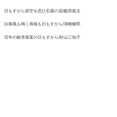
日もすがら碧空を恋ひ石蕗の花/飯田龍太
白南風も鳴く海猫も日もすがら/清崎敏郎
百年の銀杏落葉の日もすがら/杉山三知子