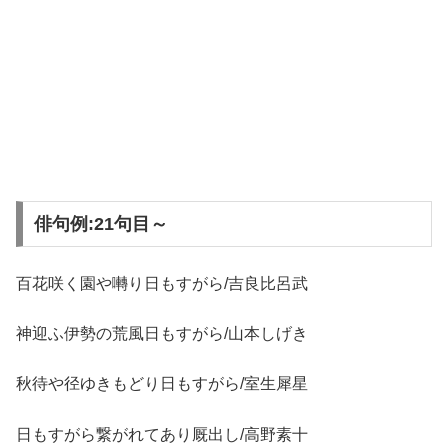
俳句例:21句目～
百花咲く園や囀り日もすがら/吉良比呂武
神迎ふ伊勢の荒風日もすがら/山本しげき
秋待や径ゆきもどり日もすがら/室生犀星
日もすがら繋がれてあり厩出し/高野素十