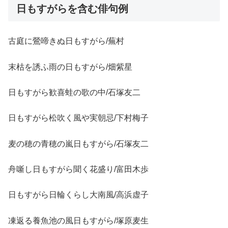
日もすがらを含む俳句例
古庭に鶯啼きぬ日もすがら/蕪村
末枯を誘ふ雨の日もすがら/畑紫星
日もすがら歓喜蛙の歌の中/石塚友二
日もすがら松吹く風や実朝忌/下村梅子
麦の穂の青穂の嵐日もすがら/石塚友二
舟噺し日もすがら聞く花盛り/富田木歩
日もすがら日輪くらし大南風/高浜虚子
凍返る養魚池の風日もすがら/塚原麦生