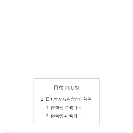
目次
日もすがらを含む俳句例
俳句例:21句目～
俳句例:41句目～