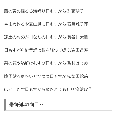
藤の実の揺るる海鳴り日もすがら/加藤斐子
やまめ釣るや夏山風に日もすがら/石島雉子郎
凍土のおのが日なたの日もすがら/長谷川素逝
日もすがら鍵音蝉は眼を張つて鳴く/岩田昌寿
菜の花や渦解けむすび日もすがら/島村はじめ
障子貼る身をいとひつつ日もすがら/飯田蛇笏
ほとゝぎす日もすがら啼きどよもせり/高浜虚子
俳句例:41句目～