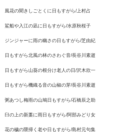
風花の聞きしごとくに日もすがら/上村占
鯊船や入江の凪に日もすがら/水原秋桜子
ジンジャーに雨の幽さの日もすがら/芝由紀
日もすがら北風の林のさわぐ音/長谷川素逝
日もすがら山葵の根分け老人の日/沢木欣一
日もすがら機織る音の山椒の芽/長谷川素逝
粥あつし梅雨の山鳩日もすがら/石橋辰之助
臼の上の新藁に雨日もすがら/阿部みどり女
花の穢の隈掃く老や日もすがら/島村元句集