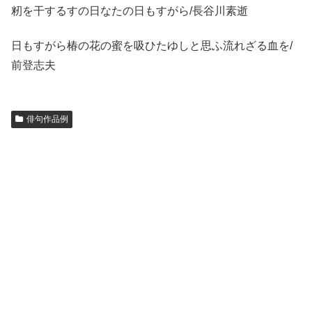
籾を干するすの日なたの日もすがら/長谷川素逝
日もすがら椿の花の蜜を吸ひたゆしと思ふ流れざる血を/
前登志夫
俳句作品例