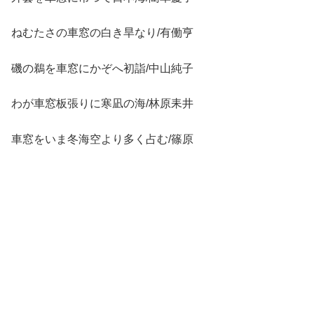
ねむたさの車窓の白き旱なり/有働亨
磯の鵜を車窓にかぞへ初詣/中山純子
わが車窓板張りに寒凪の海/林原耒井
車窓をいま冬海空より多く占む/篠原