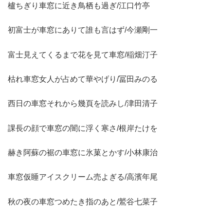
櫨ちぎり車窓に近き鳥栖も過ぎ/江口竹亭
初富士が車窓にありて誰も言はず/今瀬剛一
富士見えてくるまで花を見て車窓/稲畑汀子
枯れ車窓女人が占めて華やげり/冨田みのる
西日の車窓それから幾頁を読みし/津田清子
課長の顔で車窓の闇に浮く寒さ/根岸たけを
赫き阿蘇の裾の車窓に氷菓とかす/小林康治
車窓仮睡アイスクリーム売よぎる/高濱年尾
秋の夜の車窓つめたき指のあと/鷲谷七菜子