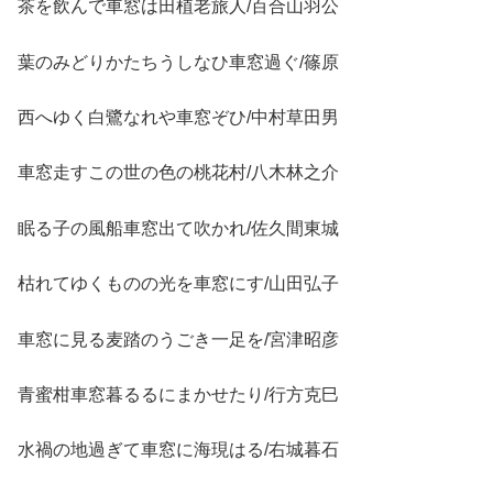
茶を飲んで車窓は田植老旅人/百合山羽公
葉のみどりかたちうしなひ車窓過ぐ/篠原
西へゆく白鷺なれや車窓ぞひ/中村草田男
車窓走すこの世の色の桃花村/八木林之介
眠る子の風船車窓出て吹かれ/佐久間東城
枯れてゆくものの光を車窓にす/山田弘子
車窓に見る麦踏のうごき一足を/宮津昭彦
青蜜柑車窓暮るるにまかせたり/行方克巳
水禍の地過ぎて車窓に海現はる/右城暮石