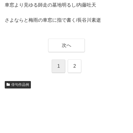
車窓より見ゆる師走の墓地明るし/内藤吐天
さよならと梅雨の車窓に指で書く/長谷川素逝
次へ
1
2
俳句作品例