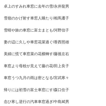
卓上のすみれ車窓に去年の雪/永井龍男
雪嶺のかげ射す車窓人睡たり/相馬遷子
雪晴や旅の車窓に富士まとも/河野信子
妻の辺に久しや車窓花菜過ぐ/香西照雄
美婦に慌て車窓菜の花横轉す/藤後左右
車窓より母校が見えて藤の花/田上良子
車窓うつ九月の雨は密となる/宮武寒々
帰りには初雪の富士車窓にす/森口住子
念ひ寒し逆行の汽車車窓過ぎ/中島斌男