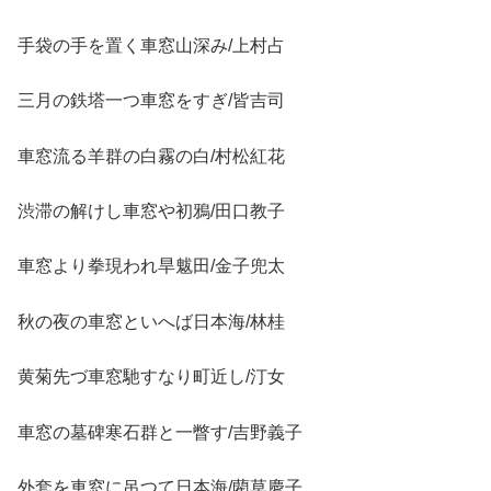
手袋の手を置く車窓山深み/上村占
三月の鉄塔一つ車窓をすぎ/皆吉司
車窓流る羊群の白霧の白/村松紅花
渋滞の解けし車窓や初鴉/田口教子
車窓より拳現われ旱魃田/金子兜太
秋の夜の車窓といへば日本海/林桂
黄菊先づ車窓馳すなり町近し/汀女
車窓の墓碑寒石群と一瞥す/吉野義子
外套を車窓に吊つて日本海/藺草慶子