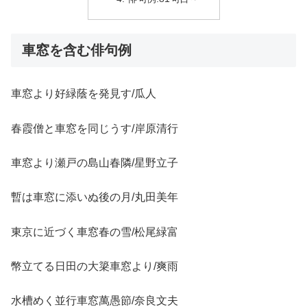
車窓を含む俳句例
車窓より好緑蔭を発見す/瓜人
春霞僧と車窓を同じうす/岸原清行
車窓より瀬戸の島山春隣/星野立子
暫は車窓に添いぬ後の月/丸田美年
東京に近づく車窓春の雪/松尾緑富
幣立てる日田の大簗車窓より/爽雨
水槽めく並行車窓萬愚節/奈良文夫