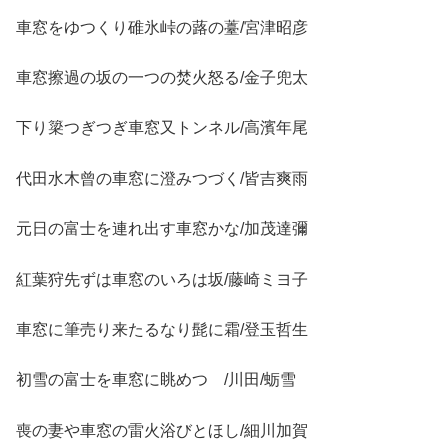
車窓をゆつくり碓氷峠の蕗の薹/宮津昭彦
車窓擦過の坂の一つの焚火怒る/金子兜太
下り簗つぎつぎ車窓又トンネル/高濱年尾
代田水木曾の車窓に澄みつづく/皆吉爽雨
元日の富士を連れ出す車窓かな/加茂達彌
紅葉狩先ずは車窓のいろは坂/藤崎ミヨ子
車窓に筆売り来たるなり髭に霜/登玉哲生
初雪の富士を車窓に眺めつゝ/川田/蛎雪
喪の妻や車窓の雷火浴びとほし/細川加賀