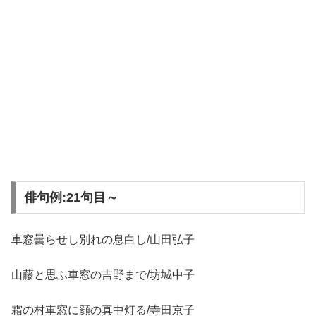
俳句例:21句目～
車窓曇らせし別れの息白し/山田弘子
山藤と思ふ車窓の吉野まで/坊城中子
霜の村車窓に顔の真中灯る/寺田京子