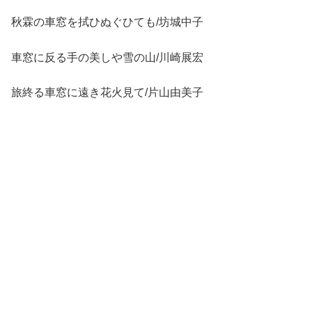
秋霖の車窓を拭ひぬぐひても/坊城中子
車窓に反る手の美しや雪の山/川崎展宏
旅終る車窓に遠き花火見て/片山由美子