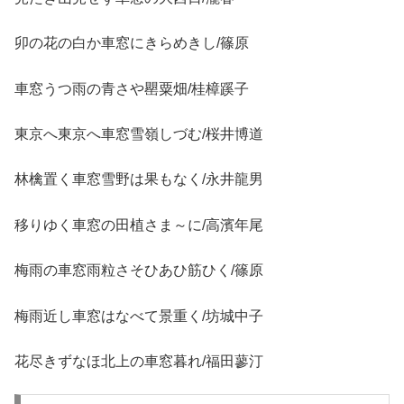
卯の花の白か車窓にきらめきし/篠原
車窓うつ雨の青さや罌粟畑/桂樟蹊子
東京へ東京へ車窓雪嶺しづむ/桜井博道
林檎置く車窓雪野は果もなく/永井龍男
移りゆく車窓の田植さま～に/高濱年尾
梅雨の車窓雨粒さそひあひ筋ひく/篠原
梅雨近し車窓はなべて景重く/坊城中子
花尽きずなほ北上の車窓暮れ/福田蓼汀