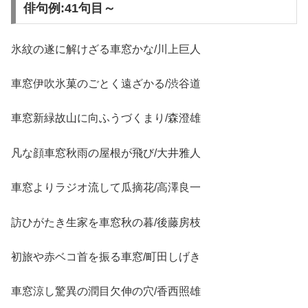
俳句例:41句目～
氷紋の遂に解けざる車窓かな/川上巨人
車窓伊吹氷菓のごとく遠ざかる/渋谷道
車窓新緑故山に向ふうづくまり/森澄雄
凡な顔車窓秋雨の屋根が飛び/大井雅人
車窓よりラジオ流して瓜摘花/高澤良一
訪ひがたき生家を車窓秋の暮/後藤房枝
初旅や赤ベコ首を振る車窓/町田しげき
車窓涼し驚異の潤目欠伸の穴/香西照雄