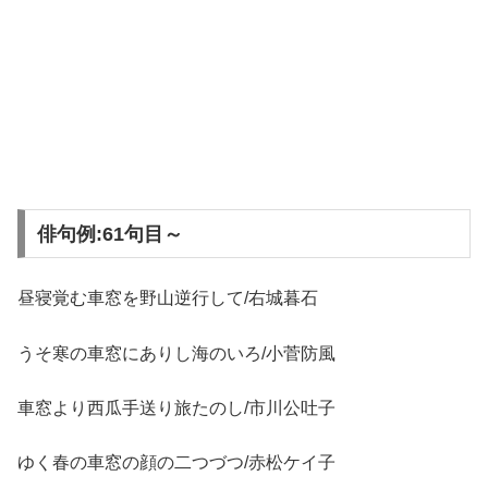
俳句例:61句目～
昼寝覚む車窓を野山逆行して/右城暮石
うそ寒の車窓にありし海のいろ/小菅防風
車窓より西瓜手送り旅たのし/市川公吐子
ゆく春の車窓の顔の二つづつ/赤松ケイ子