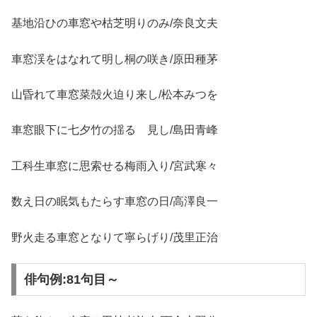
基地沿ひの車窓や枯芝明りのみ/奈良文夫
車窓渓をはなれて明し桐の咲き/原田種茅
山昏れて車窓菜殻火迫り来し/松本みつを
車窓眼下に七夕竹の揺るゝ見し/島田青峰
工科生車窓に思索せる梅雨入り/宮武寒々
数え日の眠気もたらす車窓の日/高澤良一
野火走る車窓となりて寧らげり/茂里正治
俳句例:81句目～