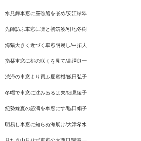
水見舞車窓に座礁船を嵌め/安江緑翠
先師訪ふ車窓に凛と初筑波/引地冬樹
海猫大きく近づく車窓明易し/中拓夫
指栞車窓に桃の咲くを見て/高澤良一
渋滞の車窓より買ふ夏蜜柑/飯田弘子
冬帽で車窓に沈みゐるは夫/細見綾子
紀勢線夏の怒濤を車窓にす/脇田絹子
明易し車窓に知らぬ海展け/大津希水
見たき山見せず車窓の大西日/瀧春一