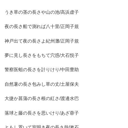
うき草の茎の長さや山の池/高浜虚子
夜の長さ船で測れば八十里/正岡子規
神戸出て夜の長さよ紀州灘/正岡子規
夢に見し長さをもちて穴惑/大石悦子
警察医蛆の長さを計りけり/中田豊助
自然薯の長さ包みし草の丈/土屋保夫
大捷か菖蒲の長さ根の紅さ/渡邊水巴
落球と藤の長さを思いけり/あざ蓉子
ともし置いて室明き夜の長さ哉/漱石