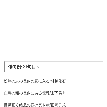
俳句例:21句目～
松籟の息の長さの夏に入る/村越化石
白鳥の頸の長さにある優雅/山下美典
目鼻画く絲瓜の顏の長さ哉/正岡子規