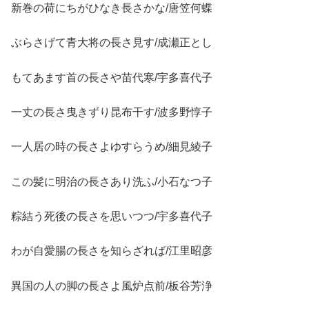
新巻の荷にちがひなき長さかな/唐笠何蝶
ぶらさげて青大将の長さ見す/成瀬正とし
もてあます首の長さや苗代寒/宇多喜代子
一丈の長さ曳きずり昆布干す/波多野惇子
一人居の時の長さよゆすらうめ/細見綾子
この髪に明治の長さあり洗ふ/小石なつ子
粽結う死後の長さを思いつつ/宇多喜代子
わが自愛腸の長さを知らざれば/江里昭彦
異国の人の脚の長さよ風炉点前/板谷芳浄