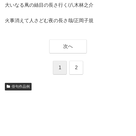
大いなる凧の絲目の長さ行く/八木林之介
火事消えて人さどむ夜の長さ哉/正岡子規
次へ
1
2
俳句作品例