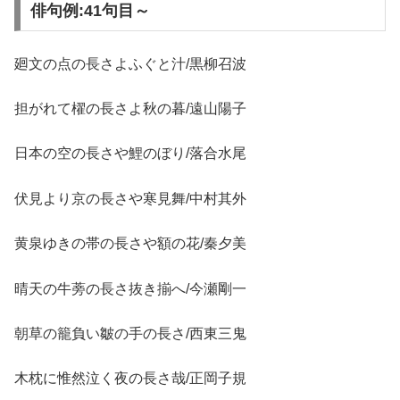
俳句例:41句目～
廻文の点の長さよふぐと汁/黒柳召波
担がれて櫂の長さよ秋の暮/遠山陽子
日本の空の長さや鯉のぼり/落合水尾
伏見より京の長さや寒見舞/中村其外
黄泉ゆきの帯の長さや額の花/秦夕美
晴天の牛蒡の長さ抜き揃へ/今瀬剛一
朝草の籠負い皺の手の長さ/西東三鬼
木枕に惟然泣く夜の長さ哉/正岡子規