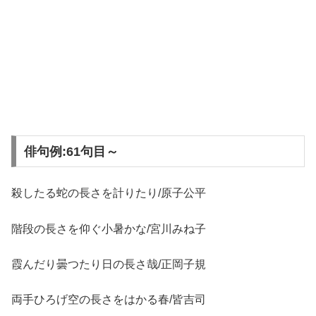
俳句例:61句目～
殺したる蛇の長さを計りたり/原子公平
階段の長さを仰ぐ小暑かな/宮川みね子
霞んだり曇つたり日の長さ哉/正岡子規
両手ひろげ空の長さをはかる春/皆吉司