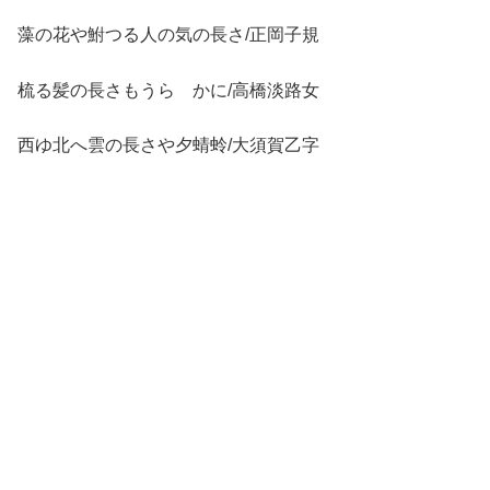
藻の花や鮒つる人の気の長さ/正岡子規
梳る髪の長さもうらゝかに/高橋淡路女
西ゆ北へ雲の長さや夕蜻蛉/大須賀乙字