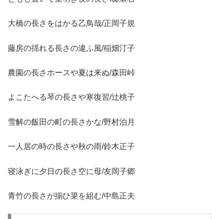
大橋の長さをはかる乙鳥哉/正岡子規
藤房の揺れる長さの違ふ風/稲畑汀子
農園の長さホースや夏は来ぬ/森田峠
よこたへる琴の長さや寒復習/辻桃子
雪解の飯田の町の長さかな/野村泊月
一人居の時の長さや秋の雨/鈴木正子
寝泳ぎに夕日の長さ空に母/友岡子郷
青竹の長さが揃ひ簗を組む/中島正夫