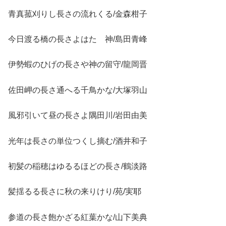
青真菰刈りし長さの流れくる/金森柑子
今日渡る橋の長さよはたゝ神/島田青峰
伊勢蝦のひげの長さや神の留守/龍岡晋
佐田岬の長さ通へる千鳥かな/大塚羽山
風邪引いて昼の長さよ隅田川/岩田由美
光年は長さの単位つくし摘む/酒井和子
初髪の稲穂はゆるるほどの長さ/鶴淡路
髪揺るる長さに秋の来りけり/苑/実耶
参道の長さ飽かざる紅葉かな/山下美典