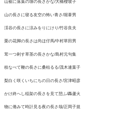
山裾に落葉の塀の長さかな/大橋櫻坡子
山の長さに寝る友空の怖い青さ/堀葦男
渓谷の長さに涼みをりにけり/竹谷良夫
栗の花脚の長さは尚ほ仔馬/中村草田男
茸一つ剌す草茎の長さかな/島村元句集
枝なべて鞭の長さに桑枯るる/茂木連葉子
梨白く咲くいちにちの日の長さ/宮津昭彦
かけ終へし稲架の長さを見て憩ふ/轟蘆火
物に倦みて時計見る夜の長さ哉/正岡子規