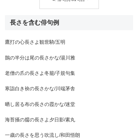
長さを含む俳句例
鷹打の心長さよ観世騎/五明
鵲の半分は尾の長さかな/湯川雅
老僧の爪の長さよ冬籠/子規句集
寒詣白き袂の長さかな/川端茅舎
晒し居る布の長さの霞かな/迷堂
海苔掻の臑の長さよ夕日影/素丸
一歳の長さを思う吹流し/和田悟朗