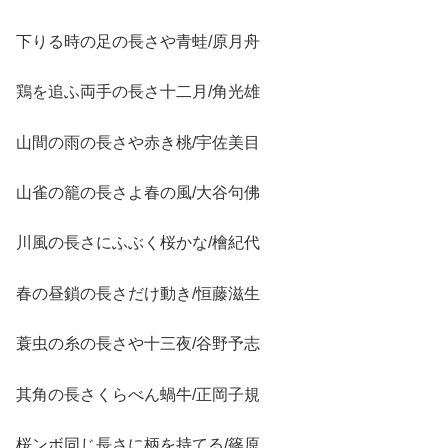
下りる時の足の長さや青蛙/原月舟
鶏を追ふ両手の長さ十二月/角光雄
山間の雨の長さや赤き桃/宇佐美目
山雀の籠の長さよ春の風/大谷句佛
川風の長さにふぶく桜かな/檜紀代
春の昼鎖の長さだけ動き/恒藤滋生
蓑虫の糸の長さや十三夜/谷野予志
其角の長さくらべん蝸牛/正岡子規
桜ンボ同じ長さに柄を持てる/篠原