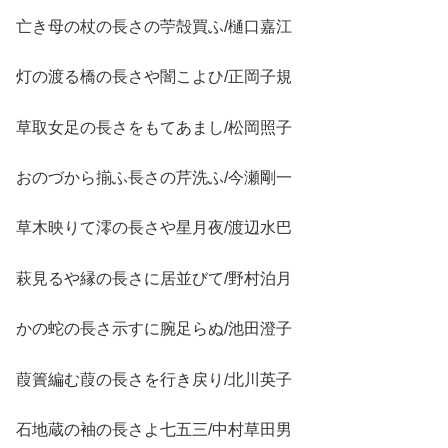
亡き母の杖の長さの苧殻買ふ/樋口嘉江
灯の渡る橋の長さや闇こよひ/正岡子規
草取女足の長さをもてあまし/松岡照子
おのづから揃ふ長さの芹洗ふ/今瀬剛一
草木映りて澪の長さや星月夜/渡辺水巴
萩見るや縁の長さに居並びて/野村泊月
かの蛇の長さ示すに腕足らぬ/池田澄子
葭簀編む葭の長さを行き戻り/北川英子
石地蔵の袖の長さよ七五三/中村草田男