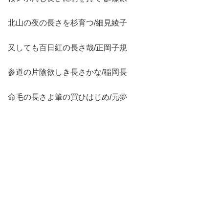
北山の夜の長さを杉育つ/細見綾子
又しても百日紅の長さ哉/正岡子規
参道の片陰欲しき長さかな/稲岡長
命毛の長さよ筆の買ひはじめ/元夢