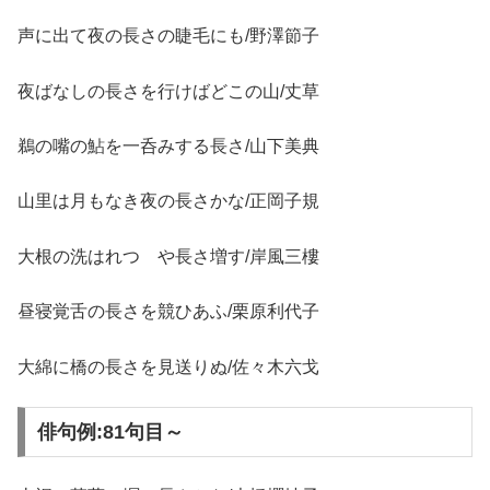
声に出て夜の長さの睫毛にも/野澤節子
夜ばなしの長さを行けばどこの山/丈草
鵜の嘴の鮎を一呑みする長さ/山下美典
山里は月もなき夜の長さかな/正岡子規
大根の洗はれつゝや長さ増す/岸風三樓
昼寝覚舌の長さを競ひあふ/栗原利代子
大綿に橋の長さを見送りぬ/佐々木六戈
俳句例:81句目～