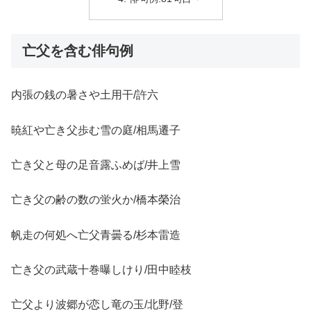
亡父を含む俳句例
内張の銭の暑さや土用干/許六
暁紅や亡き父歩む雪の庭/相馬遷子
亡き父と母の足音露ふめば/井上雪
亡き父の齢の数の蛍火か/橋本榮治
帆走の何処へ亡父青曇る/杉本雷造
亡き父の武蔵十巻曝しけり/田中睦枝
亡父より波郷が恋し竜の玉/北野/登