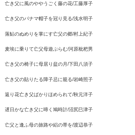
亡き父に風のややうごく藤の花/工藤厚子
亡き父のパナマ帽子を冠り見る/浅水明子
落鮎のぬめりを掌にす亡父の郷/村上紀子
麦埃に乗りて亡父母遊ぶらむ/河原枇杷男
亡き父の椅子に母居り盆の月/下田八須子
亡き父の貼りたる障子忌に籠る/岩崎照子
返り花亡き父ばかりほめられて/秋元洋子
遅日かな亡き父に啼く鳩時計/沼尻巳津子
亡父と逢ふ母の旅路や絽の帯を/渡辺恭子