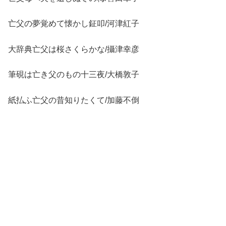
亡父の夢覚めて懐かし鉦叩/河津紅子
大辞典亡父は桜さくらかな/攝津幸彦
筆硯は亡き父のもの十三夜/大橋敦子
紙払ふ亡父の昔知りたくて/加藤不倒