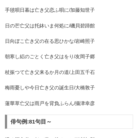
手毬唄日暮は亡き父恋ふ唄に/加藤知世子
日の芒亡父は托鉢いま何処に/磯貝碧蹄館
日向ぼこ亡き父の在る思ひかな/岩崎照子
朝寒し絽のごとく亡き父はをり/友岡子郷
杖振つて亡き父来るか月の道/上田五千石
梅雨憂しや今日亡き父の誕生日/大橋敦子
蓮華草亡父は雨戸を背負ふらん/攝津幸彦
俳句例:81句目～