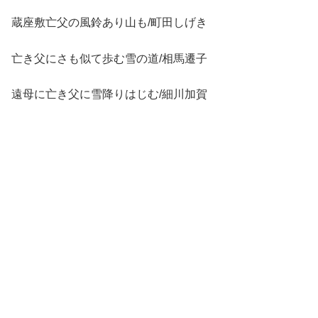
蔵座敷亡父の風鈴あり山も/町田しげき
亡き父にさも似て歩む雪の道/相馬遷子
遠母に亡き父に雪降りはじむ/細川加賀