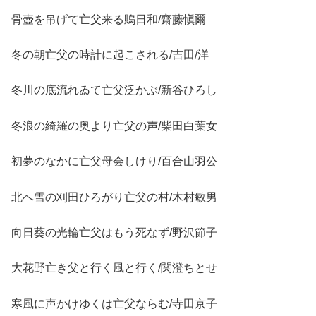
骨壺を吊げて亡父来る鵙日和/齋藤愼爾
冬の朝亡父の時計に起こされる/吉田/洋
冬川の底流れゐて亡父泛かぶ/新谷ひろし
冬浪の綺羅の奥より亡父の声/柴田白葉女
初夢のなかに亡父母会しけり/百合山羽公
北へ雪の刈田ひろがり亡父の村/木村敏男
向日葵の光輪亡父はもう死なず/野沢節子
大花野亡き父と行く風と行く/関澄ちとせ
寒風に声かけゆくは亡父ならむ/寺田京子