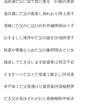
温め酒亡父に似て世に後るゝか/細川加賀
湯豆腐に亡父の面差し崩れおり/井上英子
漢籍に亡父のにほひ白牡丹/鍵和田ゆう子
おすましに渣滓や亡父の誕生日/池田澄子
秋霖や軍服ならぬ亡父の像/阿部みどり女
端居して亡き父います蚊遣香/上田五千石
さるすべり亡父と亡母逢う鐘まし/渋谷道
井戸深く亡父母湧けり揚雲雀/河原枇杷男
亡き父が見ゆざわざわと菜種梅雨/中拓夫