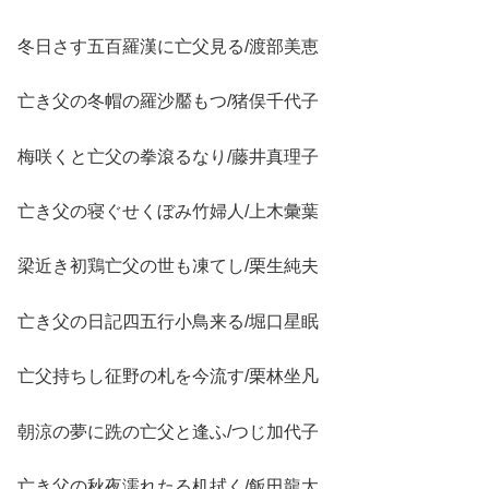
冬日さす五百羅漢に亡父見る/渡部美恵
亡き父の冬帽の羅沙靨もつ/猪俣千代子
梅咲くと亡父の拳滾るなり/藤井真理子
亡き父の寝ぐせくぼみ竹婦人/上木彙葉
梁近き初鶏亡父の世も凍てし/栗生純夫
亡き父の日記四五行小鳥来る/堀口星眠
亡父持ちし征野の札を今流す/栗林坐凡
朝涼の夢に跣の亡父と逢ふ/つじ加代子
亡き父の秋夜濡れたる机拭く/飯田龍太