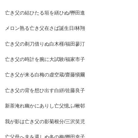
亡き父の結ひたる垣を繕ひぬ/轡田進
メロン熟る亡き父在さば誕生日/林翔
亡き父の剃刀借りぬ白木槿/福田蓼汀
亡き父の時計を腕に大試験/福家市子
亡き父が来る白梅の虚空蔵/齋藤愼爾
亡き父の背を想ひ出す白絣/佐藤良子
新茶淹れ幽かにありし亡父憶ふ/楸邨
我が影は亡き父の影菊根分/三沢笑児
亡父母へ夫を還しぬ冬の梅/轡田幸子