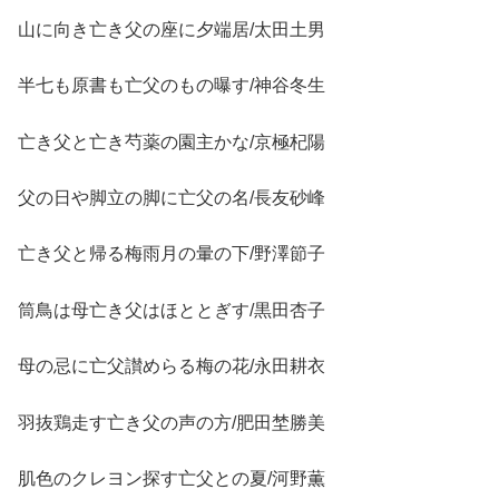
山に向き亡き父の座に夕端居/太田土男
半七も原書も亡父のもの曝す/神谷冬生
亡き父と亡き芍薬の園主かな/京極杞陽
父の日や脚立の脚に亡父の名/長友砂峰
亡き父と帰る梅雨月の暈の下/野澤節子
筒鳥は母亡き父はほととぎす/黒田杏子
母の忌に亡父讃めらる梅の花/永田耕衣
羽抜鶏走す亡き父の声の方/肥田埜勝美
肌色のクレヨン探す亡父との夏/河野薫