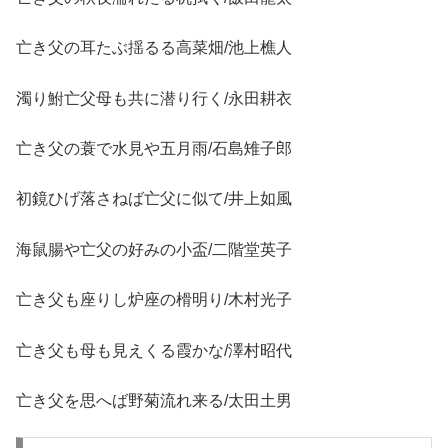
亡き父の耳たぶ揺るる高菜畑/池上樵人
濁り鮒亡父母も共に潜り行く/永田耕衣
亡き父の蓑で水見や五月雨/石島雉子郎
初鏡ひげ落さねば亡父に似て/井上如風
海鼠腸や亡父の好みの小盃/二階堂英子
亡き父も座りし炉座の榾明り/木村光子
亡き父も母も見えくる霞かな/澤村昭代
亡き父を思へば野菊流れ来る/太田土男