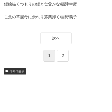
鏝絵描くつもりの鏝と亡父かな/攝津幸彦
亡父の草履母に余れり落葉掃く/吉野義子
次へ
1
2
俳句作品例