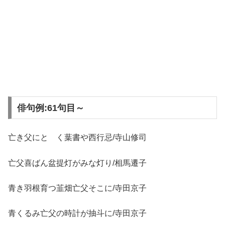
俳句例:61句目～
亡き父にとゞく葉書や西行忌/寺山修司
亡父喜ばん盆提灯がみな灯り/相馬遷子
青き羽根育つ韮畑亡父そこに/寺田京子
青くるみ亡父の時計が抽斗に/寺田京子