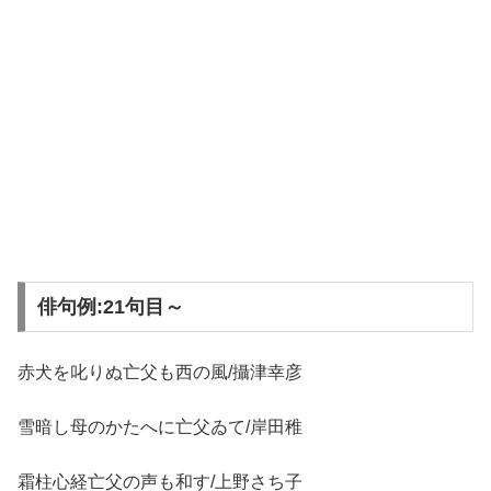
俳句例:21句目～
赤犬を叱りぬ亡父も西の風/攝津幸彦
雪暗し母のかたへに亡父ゐて/岸田稚
霜柱心経亡父の声も和す/上野さち子