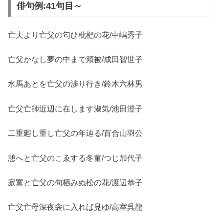
俳句例:41句目～
亡夫より亡父の匂ひ枇杷の花/中嶋秀子
亡父かなし夢の中まで頬被/成田智世子
水馬あとを亡父の渉り行き/鈴木六林男
亡父亡師近辺に在します淑気/池田澄子
二重廻し重し亡父の年辿る/百合山羽公
憩へと亡父のこゑする冬菫/つじ加代子
寂寞と亡父の句栖みぬ松の花/渡辺恭子
亡父亡母深夜衾に入れば見ゆ/高室呉龍