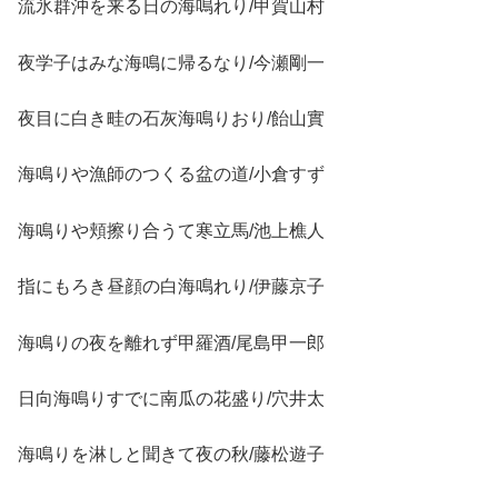
流氷群沖を来る日の海鳴れり/甲賀山村
夜学子はみな海鳴に帰るなり/今瀬剛一
夜目に白き畦の石灰海鳴りおり/飴山實
海鳴りや漁師のつくる盆の道/小倉すず
海鳴りや頬擦り合うて寒立馬/池上樵人
指にもろき昼顔の白海鳴れり/伊藤京子
海鳴りの夜を離れず甲羅酒/尾島甲一郎
日向海鳴りすでに南瓜の花盛り/穴井太
海鳴りを淋しと聞きて夜の秋/藤松遊子