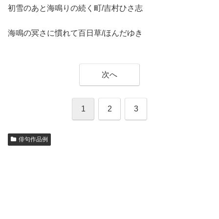
初雪のあと海鳴りの続く町/吉村ひさ志
海鳴の冥さに慣れて百日草/ほんだゆき
次へ
1
2
3
俳句作品例