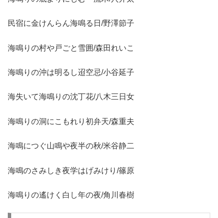
民宿に金けんらん海鳴る日/野澤節子
海鳴りの村や戸ごと雪囲/森田れいこ
海鳴りの沖は明るし迢空忌/小谷延子
海失いて海鳴りの沈丁花/八木三日女
海鳴りの洞にこもれり初弁天/森重夫
海鳴につぐ山鳴や夜半の秋/米谷静二
海鳴のさみしき夜学はげみけり/篠原
海鳴りの遙けく白し年の夜/角川春樹