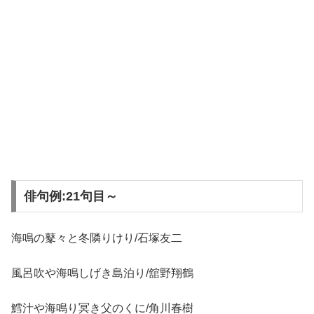
俳句例:21句目～
海鳴の鼕々と冬隣りけり/石塚友二
風呂吹や海鳴しげき島泊り/舘野翔鶴
鱈汁や海鳴り冥き父のくに/角川春樹