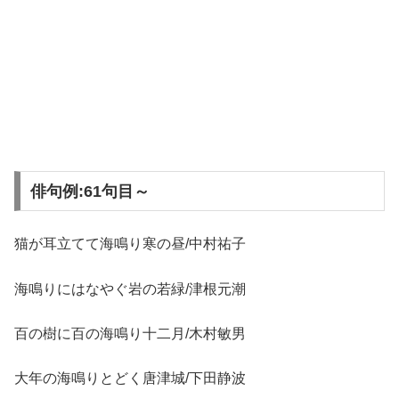
俳句例:61句目～
猫が耳立てて海鳴り寒の昼/中村祐子
海鳴りにはなやぐ岩の若緑/津根元潮
百の樹に百の海鳴り十二月/木村敏男
大年の海鳴りとどく唐津城/下田静波