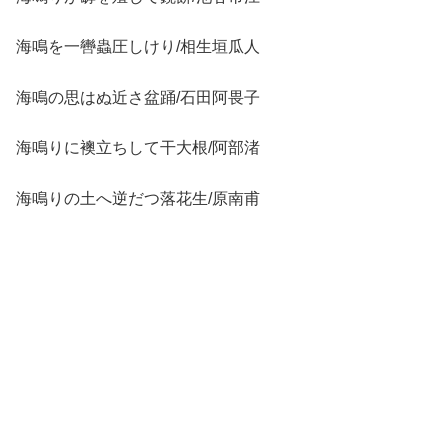
海鳴を一轡蟲圧しけり/相生垣瓜人
海鳴の思はぬ近さ盆踊/石田阿畏子
海鳴りに襖立ちして干大根/阿部渚
海鳴りの土へ逆だつ落花生/原南甫