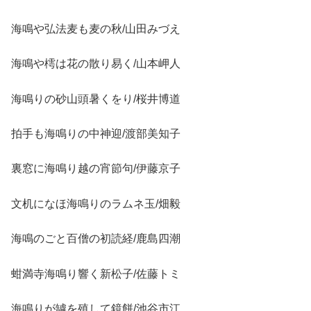
海鳴や弘法麦も麦の秋/山田みづえ
海鳴や樗は花の散り易く/山本岬人
海鳴りの砂山頭暑くをり/桜井博道
拍手も海鳴りの中神迎/渡部美知子
裏窓に海鳴り越の宵節句/伊藤京子
文机になほ海鳴りのラムネ玉/畑毅
海鳴のごと百僧の初読経/鹿島四潮
蚶満寺海鳴り響く新松子/佐藤トミ
海鳴りが罅を殖して鏡餅/池谷市江