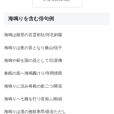
海鳴りを含む俳句例
海鳴は能登の言霊初社/河北斜陽
海鳴りは夜の音となり椿山/信子
海鳴や薊を国の花として/日原傳
春眠の底へ海鳴轟けり/寺岡情雨
海鳴りに涼み将棋の影二つ/舜花
海鳴りへ七種を打つ音加ふ/柏禎
海鳴りは漢の挽歌寒昂/萩谷ただし