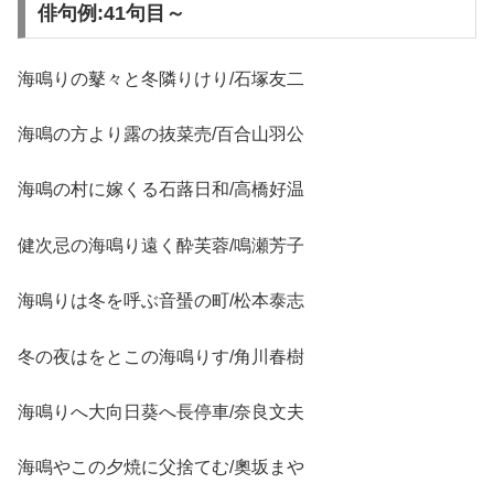
俳句例:41句目～
海鳴りの鼕々と冬隣りけり/石塚友二
海鳴の方より露の抜菜売/百合山羽公
海鳴の村に嫁くる石蕗日和/高橋好温
健次忌の海鳴り遠く酔芙蓉/鳴瀬芳子
海鳴りは冬を呼ぶ音蜑の町/松本泰志
冬の夜はをとこの海鳴りす/角川春樹
海鳴りへ大向日葵へ長停車/奈良文夫
海鳴やこの夕焼に父捨てむ/奧坂まや