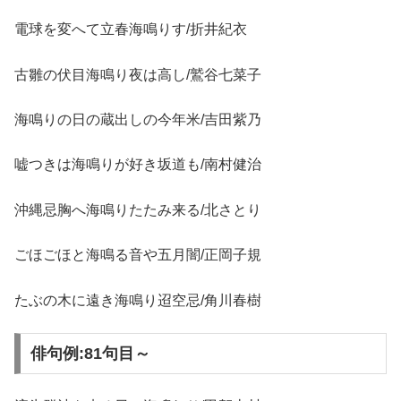
電球を変へて立春海鳴りす/折井紀衣
古雛の伏目海鳴り夜は高し/鷲谷七菜子
海鳴りの日の蔵出しの今年米/吉田紫乃
嘘つきは海鳴りが好き坂道も/南村健治
沖縄忌胸へ海鳴りたたみ来る/北さとり
ごほごほと海鳴る音や五月闇/正岡子規
たぶの木に遠き海鳴り迢空忌/角川春樹
俳句例:81句目～