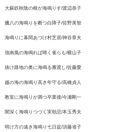
大蘇鉄秋陰の根が海鳴りす/渡辺恭子
臘八の海鳴りを断つ白障子/佐野美智
海鳴りに幕間あづけ村芝居/神谷章夫
強南風の海鳴れば啼く雀らも/横山子
抜け路地の奥に海鳴る雁渡し/佐藤愛
越の海の海鳴り高き年守る/高橋貞人
教室に海鳴りが満つ卒業後/今瀬剛一
闇深く海鳴りつづく実朝忌/本玉秀夫
明け方の遠き海鳴り七日盆/須藤省子