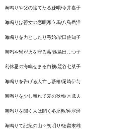
海鳴りや父の捨てたる鰊唄/今井嘉子
海鳴りは瞽女の恋唄寒立馬/八島岳洋
海鳴りを力としたり弓始/柴田佐知子
海鳴や蜑が火を守る薪能/島田まつ子
利休忌の海鳴せまる白襖/鷲谷七菜子
海鳴りを告げる人亡し藪椿/尾崎伊与
海鳴りを少し離れて麦の秋/鈴木鷹夫
海鳴りを聞く人は聞く冬座敷/仲寒蝉
海鳴りて記紀の山々初明り/徳留末雄