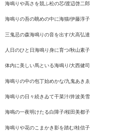
海鳴りや高さを競ふ松の芯/渡辺啓二郎
海鳴りの吾の眺めの中に海猫/伊藤淳子
三鬼忌の森海鳴りの音を出す/大高弘達
人日のひと日海鳴り身に育つ/秋山素子
体内に美しい馬といる海鳴り/大西健司
海鳴りの中の包丁始めかな/九鬼あきゑ
海鳴りの日々続きゐて干菜汁/井波美雪
海鳴の一夜明けたる白障子/桜田美都子
海鳴りや花のこまかき影を踏む/桂信子