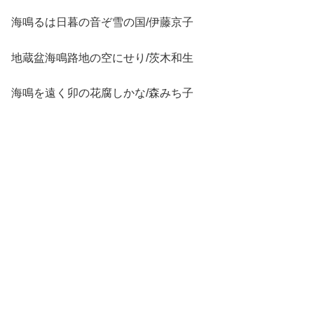
海鳴るは日暮の音ぞ雪の国/伊藤京子
地蔵盆海鳴路地の空にせり/茨木和生
海鳴を遠く卯の花腐しかな/森みち子