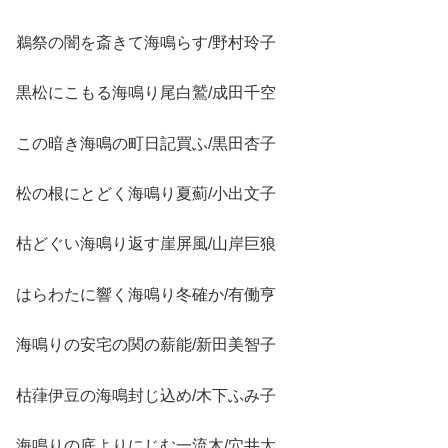
鵜祭の闇を斎きて海鳴らす/野村玲子
黒松にこもる海鳴り尾白鷲/成田千空
この暗き海鳴の町日記買ふ/黒田杏子
松の根にとどく海鳴り夏薊/小出文子
枯どぐい海鳴り返す崖屏風/山岸巨狼
はらわたに響く海鳴り冬確か/有働亨
海鳴りの安宅の関の薪能/新田美智子
枯葎伊豆の海鳴封じ込め/木下ふみ子
海鳴りの底よりにじむ一流木/穴井太