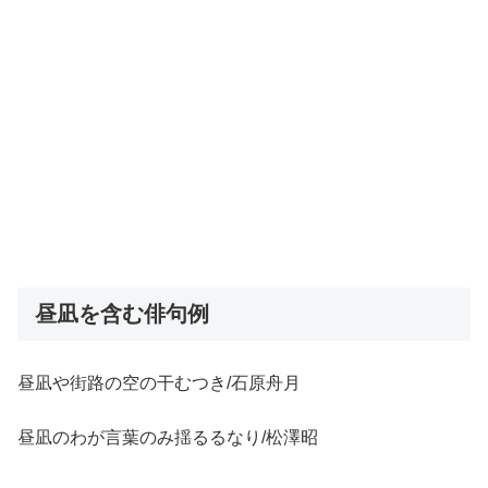
昼凪を含む俳句例
昼凪や街路の空の干むつき/石原舟月
昼凪のわが言葉のみ揺るるなり/松澤昭