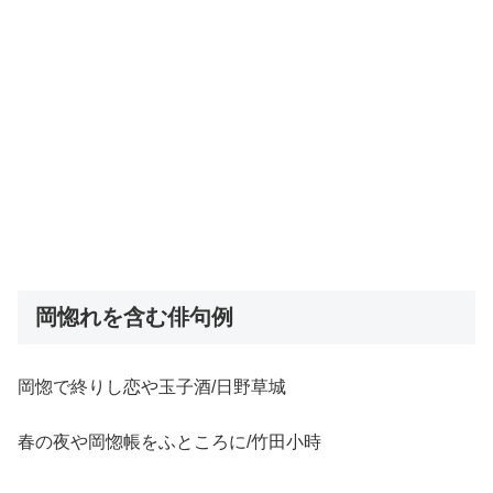
岡惚れを含む俳句例
岡惚で終りし恋や玉子酒/日野草城
春の夜や岡惚帳をふところに/竹田小時