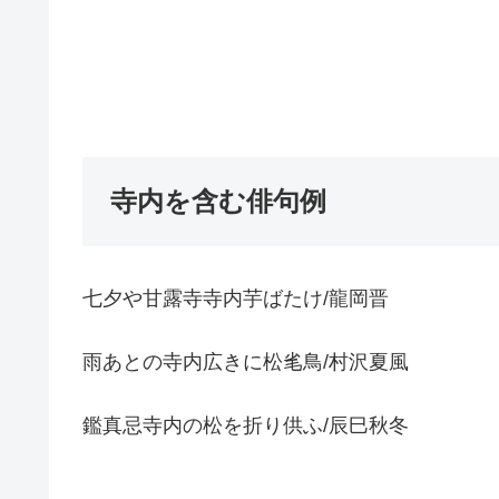
寺内を含む俳句例
七夕や甘露寺寺内芋ばたけ/龍岡晋
雨あとの寺内広きに松毟鳥/村沢夏風
鑑真忌寺内の松を折り供ふ/辰巳秋冬