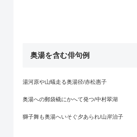
奥湯を含む俳句例
湯河原や山蟻走る奥湯径/赤松惠子
奥湯への郵袋橇にかへて発つ/中村翠湖
獅子舞も奥湯へいそぐ夕あられ/山岸治子