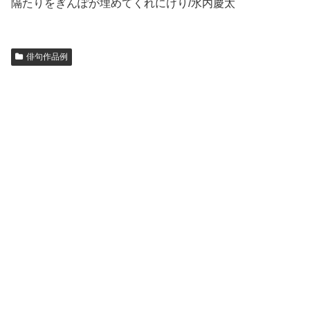
隔たりをぎんぽが埋めてくれにけり/水内慶太
俳句作品例