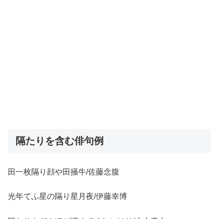
隔たりを含む俳句例
田一枚隔り顔や田掻牛/佐藤念腹
光年てふ星の隔り星月夜/伊藤幸博