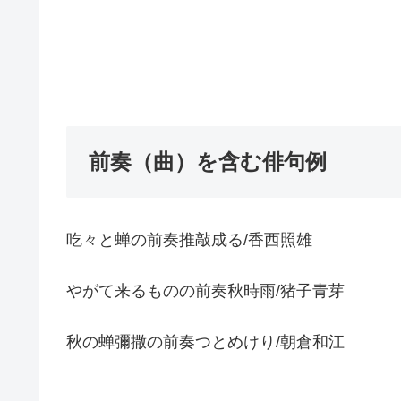
前奏（曲）を含む俳句例
吃々と蝉の前奏推敲成る/香西照雄
やがて来るものの前奏秋時雨/猪子青芽
秋の蝉彌撒の前奏つとめけり/朝倉和江