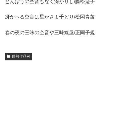
とんぼうの空音もなく深かりし/藤松遊子
冴かへる空音は星かさよ千どり/松岡青蘿
春の夜の三味の空音や三味線屋/正岡子規
俳句作品例