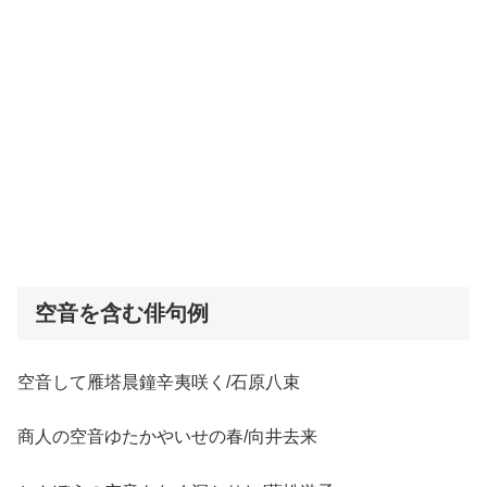
空音を含む俳句例
空音して雁塔晨鐘辛夷咲く/石原八束
商人の空音ゆたかやいせの春/向井去来