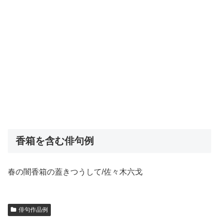
香箱を含む俳句例
春の闇香箱の蓋きつうして/佐々木六戈
俳句作品例