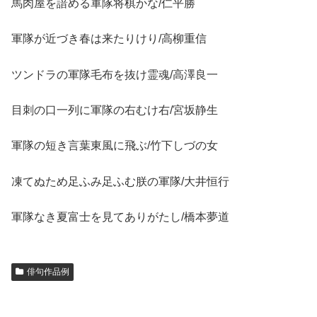
馬肉屋を諳める軍隊将棋かな/仁平勝
軍隊が近づき春は来たりけり/高柳重信
ツンドラの軍隊毛布を抜け霊魂/高澤良一
目刺の口一列に軍隊の右むけ右/宮坂静生
軍隊の短き言葉東風に飛ぶ/竹下しづの女
凍てぬため足ふみ足ふむ朕の軍隊/大井恒行
軍隊なき夏富士を見てありがたし/橋本夢道
俳句作品例