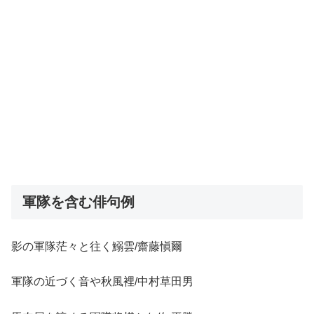
軍隊を含む俳句例
影の軍隊茫々と往く鰯雲/齋藤愼爾
軍隊の近づく音や秋風裡/中村草田男