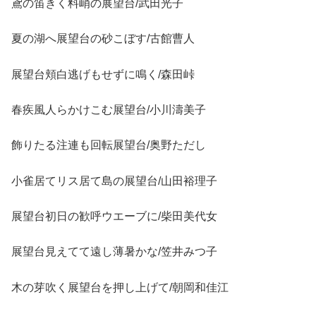
鳶の笛きく料峭の展望台/武田光子
夏の湖へ展望台の砂こぼす/古館曹人
展望台頬白逃げもせずに鳴く/森田峠
春疾風人らかけこむ展望台/小川濤美子
飾りたる注連も回転展望台/奥野ただし
小雀居てリス居て島の展望台/山田裕理子
展望台初日の歓呼ウエーブに/柴田美代女
展望台見えてて遠し薄暑かな/笠井みつ子
木の芽吹く展望台を押し上げて/朝岡和佳江