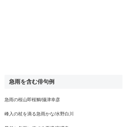
急雨を含む俳句例
急雨の桜山即桜鯛/攝津幸彦
峰入の杖を滴る急雨かな/水野白川