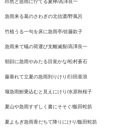
昂然と急雨に佇てる夏欅/高澤良一
急雨来る葛のさわぎの北信濃/野風呂
竹植うる一句を床に急雨亭/佐藤欽子
急雨来て蟻の荷運び支離滅裂/高澤良一
朝顔に急雨やみたる目覚かな/松村蒼石
藤垂れて立夏の急雨到りけり/臼田亜浪
堰急雨鮒乗込むと見えにけり/水原秋桜子
夏山や急雨すずしく書にそそぐ/飯田蛇笏
夏よもぎ急雨香だちて降りにけり/飯田蛇笏