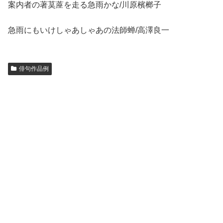
案内者の著茣蓙を走る急雨かな/川原檳榔子
急雨にもいけしゃあしゃあの法師蝉/高澤良一
俳句作品例