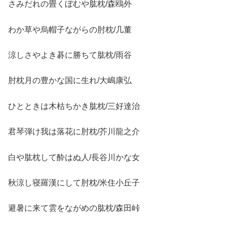
さみだれの畳くぼむや肱枕/森鴎外
わか草や烏帽子ながらの肘枕/几董
涼しさやよき碁に勝ちて肱枕/雨谷
肘枕月の豊かな国に生れ/大嶋康弘
ひとときは木枯ちかき肱枕/三好達治
君琴弾け我は落花に肘枕/芥川龍之介
白や肱枕して酔はぬ人/長谷川かな女
秋涼し寝羅漢にして肘枕/米住小丘子
避暑に来て雲をながめの肱枕/森田峠