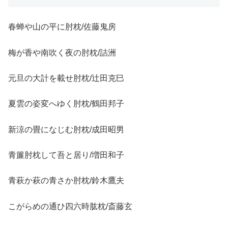
春蝉や山の平に肘枕/佐藤鬼房
梅が香や南吹く夜の肘枕/詰洲
元旦の大計を載せ肘枕/辻田克巳
夏雲の姿変へゆく肘枕/鶴田邦子
新涼の畳になじむ肘枕/成田昭男
青簾肘枕して吾と居り/増田和子
青萩か萩の青さか肘枕/鈴木鷹夫
こがらめの通ひ四六時肱枕/斎藤玄