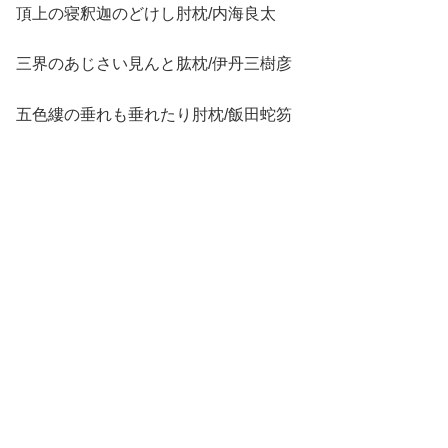
頂上の寝釈迦のどけし肘枕/内海良太
三界のあじさい見んと肱枕/伊丹三樹彦
五色縷の垂れも垂れたり肘枕/飯田蛇笏