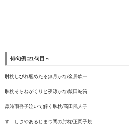
俳句例:21句目～
肘枕しびれ醒めたる無月かな/金居欽一
肱枕そらねがくりと夜涼かな/飯田蛇笏
蟲時雨吾子泣いて解く肱枕/高田風人子
すゝしさやあるじまつ間の肘枕/正岡子規