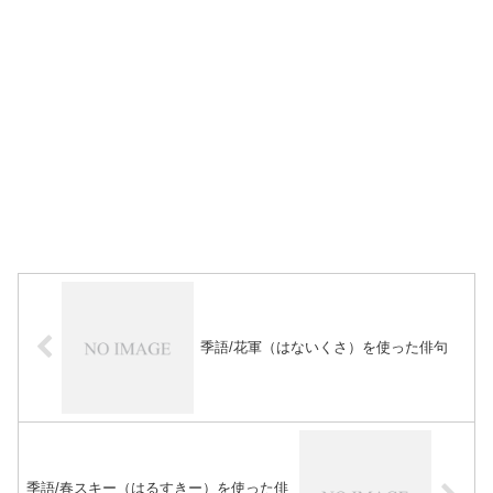
季語/花軍（はないくさ）を使った俳句
季語/春スキー（はるすきー）を使った俳