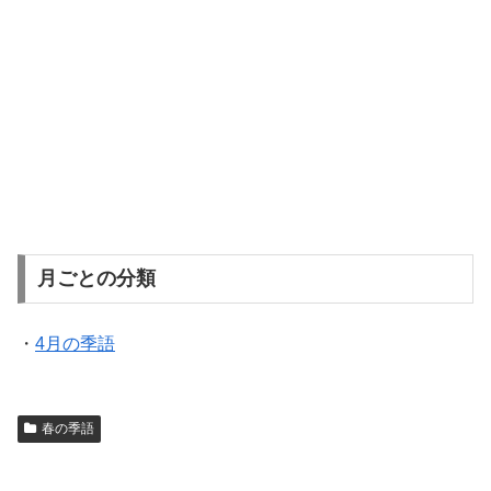
月ごとの分類
・
4月の季語
春の季語