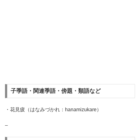
子季語・関連季語・傍題・類語など
・花見疲（はなみづかれ：hanamizukare）
–