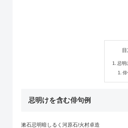
目
忌明
俳
忌明けを含む俳句例
漱石忌明暗しるく河原石/火村卓造