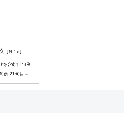
次
けを含む俳句例
句例:21句目～