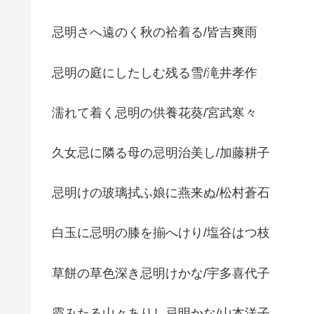
忌明さへ遠のく秋の袷着る/皆吉爽雨
忌明の庭にしたしむ残る雪/滝井孝作
濡れて着く忌明の供養花葵/宮武寒々
久女忌に隣る母の忌明治美し/加藤耕子
忌明けの玻璃拭ふ娘に燕来ぬ/松村蒼石
白玉に忌明の膝を揃へけり/塩谷はつ枝
草餅の草色深き忌明けかな/宇多喜代子
霞みたる山々ありし忌明かな/山本洋子