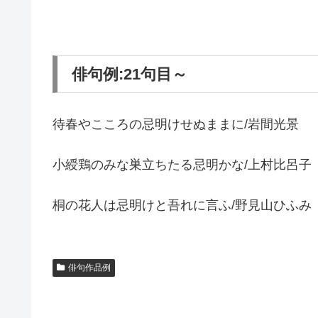
俳句例:21句目～
待春やこころの忌明けせぬままに/岩間光景
小綬鶏のみな巣立ちたる忌明かな/上村比呂子
桐の花人は忌明けと吾れに言ふ/野見山ひふみ
俳句作品例