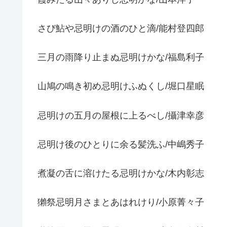
さび鮎や忌明けの酒のひと滴/能村登四郎
三月の雨降り止まぬ忌明けかな/福島利子
山鳩の鳴き初め忌明けふぬくし/堀口星眠
忌明けの五月の屋根に上るべし/攝津幸彦
忌明け後のひとりに余る髪洗ふ/中嶋秀子
煮凝の舌に溶けたる忌明けかな/木内彰志
獺祭忌明月さまとあはれけり/小原菁々子