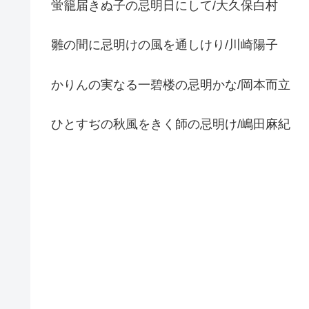
蛍籠届きぬ子の忌明日にして/大久保白村
雛の間に忌明けの風を通しけり/川崎陽子
かりんの実なる一碧楼の忌明かな/岡本而立
ひとすぢの秋風をきく師の忌明け/嶋田麻紀