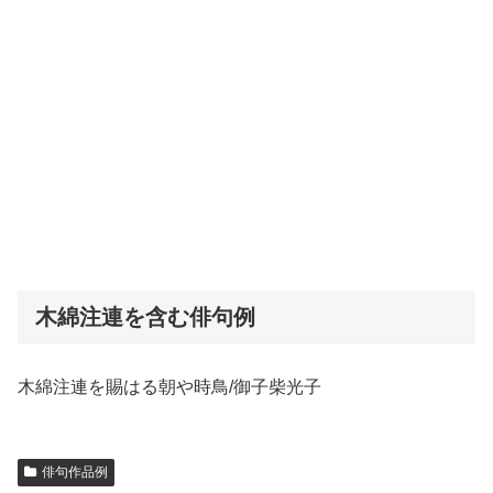
木綿注連を含む俳句例
木綿注連を賜はる朝や時鳥/御子柴光子
俳句作品例