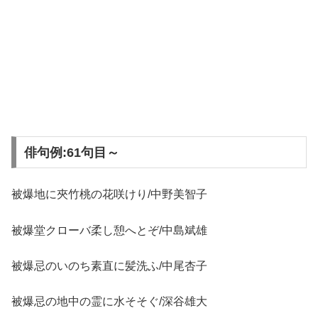
俳句例:61句目～
被爆地に夾竹桃の花咲けり/中野美智子
被爆堂クローバ柔し憩へとぞ/中島斌雄
被爆忌のいのち素直に髪洗ふ/中尾杏子
被爆忌の地中の霊に水そそぐ/深谷雄大