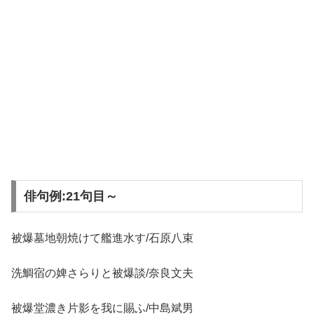
俳句例:21句目～
被爆墓地朝焼けて艦進水す/石原八束
洗鯛宿の婢さらりと被爆談/奈良文夫
被爆堂濃き片影を我に賜ふ/中島斌男