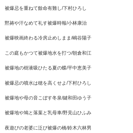
被爆忌を重ねて餘命有難し/下村ひろし
黙祷や汗なめて礼す被爆時報/小林康治
被爆映画終わる冷房止めしまま/嶋谷陽子
この庭もかつて被爆地水を打つ/朝倉和江
被爆地の樹液吸ひたる夏の蝶/平中恵美子
被爆忌の噴水は穂を高くせよ/下村ひろし
被爆地や母の音こぼす冬泉/鍵和田ゆう子
被爆地や鳩と落葉と乳母車/野見山ひふみ
夜遊びの老婆に泛び被爆の橋/鈴木六林男