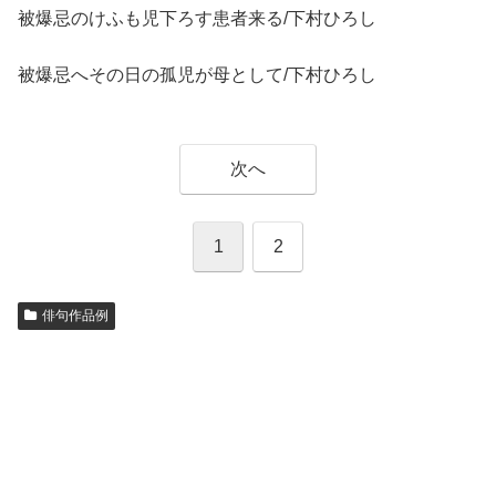
被爆忌のけふも児下ろす患者来る/下村ひろし
被爆忌へその日の孤児が母として/下村ひろし
次へ
1
2
俳句作品例