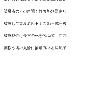
被爆者の万の声聞く竹煮草/河野南畦
被爆して幾夏原因不明の死/玉城一香
被爆林灼け長官の死を伝ふ/皆川白陀
葉桜や塔の九輪に被爆痕/木村里風子