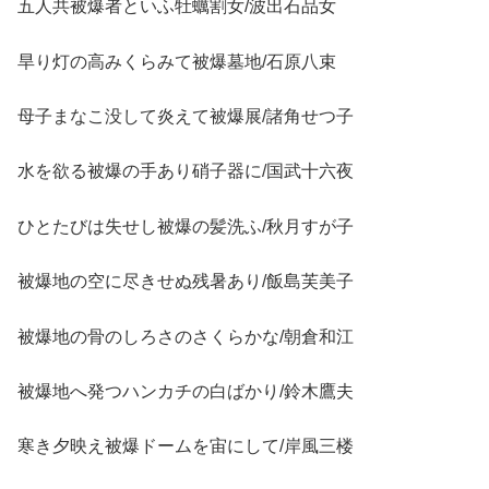
五人共被爆者といふ牡蠣割女/波出石品女
旱り灯の高みくらみて被爆墓地/石原八束
母子まなこ没して炎えて被爆展/諸角せつ子
水を欲る被爆の手あり硝子器に/国武十六夜
ひとたびは失せし被爆の髪洗ふ/秋月すが子
被爆地の空に尽きせぬ残暑あり/飯島芙美子
被爆地の骨のしろさのさくらかな/朝倉和江
被爆地へ発つハンカチの白ばかり/鈴木鷹夫
寒き夕映え被爆ドームを宙にして/岸風三楼