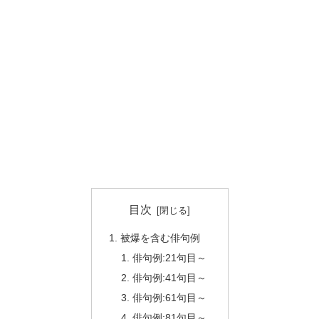
目次
被爆を含む俳句例
俳句例:21句目～
俳句例:41句目～
俳句例:61句目～
俳句例:81句目～