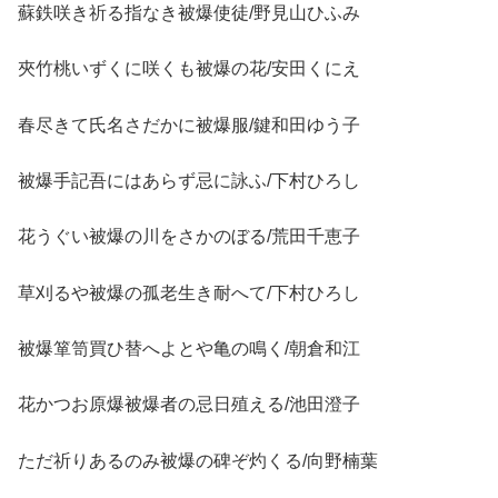
蘇鉄咲き祈る指なき被爆使徒/野見山ひふみ
夾竹桃いずくに咲くも被爆の花/安田くにえ
春尽きて氏名さだかに被爆服/鍵和田ゆう子
被爆手記吾にはあらず忌に詠ふ/下村ひろし
花うぐい被爆の川をさかのぼる/荒田千恵子
草刈るや被爆の孤老生き耐へて/下村ひろし
被爆箪笥買ひ替へよとや亀の鳴く/朝倉和江
花かつお原爆被爆者の忌日殖える/池田澄子
ただ祈りあるのみ被爆の碑ぞ灼くる/向野楠葉