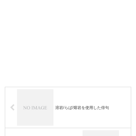
溶岩/らば/熔岩を使用した俳句