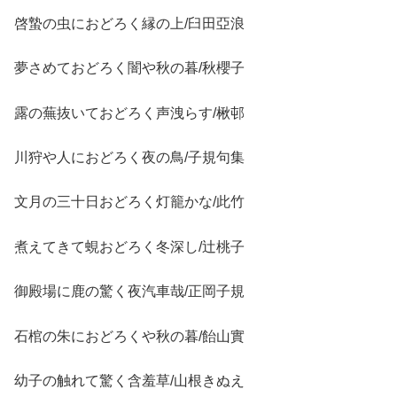
啓蟄の虫におどろく縁の上/臼田亞浪
夢さめておどろく闇や秋の暮/秋櫻子
露の蕪抜いておどろく声洩らす/楸邨
川狩や人におどろく夜の鳥/子規句集
文月の三十日おどろく灯籠かな/此竹
煮えてきて蜆おどろく冬深し/辻桃子
御殿場に鹿の驚く夜汽車哉/正岡子規
石棺の朱におどろくや秋の暮/飴山實
幼子の触れて驚く含羞草/山根きぬえ