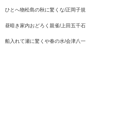
ひとへ物松島の秋に驚くな/正岡子規
昼暗き家内おどろく親雀/上田五千石
船入れて瀬に驚くや春の水/会津八一