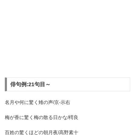
俳句例:21句目～
名月や何に驚く雉の声/京-示右
梅が香に驚く梅の散る日かな/樗良
百姓の驚くほどの朝月夜/高野素十