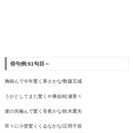
俳句例:61句目～
胸病んで今年驚く寒さかな/数藤五城
うかとしてまた驚くや事始/松瀬青々
箸の先噛んで驚く良夜かな/鈴木鷹夫
宵々に小督驚くくゐなかな/正岡子規