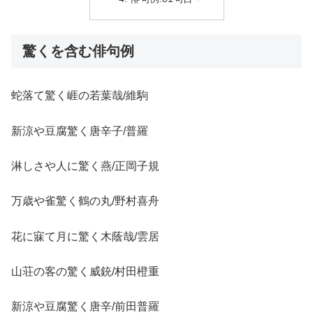
驚くを含む俳句例
蛇落て驚く崕の若葉哉/維駒
新涼や豆腐驚く唐辛子/普羅
淋しさや人に驚く燕/正岡子規
万歳や雀驚く鶴の丸/野村喜舟
花に寐て月に驚く木蔭哉/雲居
山荘の客の驚く威銃/村田橙重
新涼や豆腐驚く唐辛/前田普羅