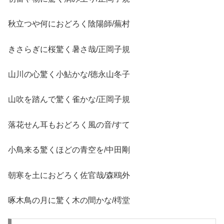
秋立つや何におどろく陰陽師/蕪村
きさらぎに桜驚く暑さ哉/正岡子規
山川の心驚く小鮎かな/徳永山冬子
山吹を踏んで驚く雀かな/正岡子規
落花せん耳もおどろく風の音/すて
小鳥来る驚くほどの青空を/中田剛
朝寒を土におどろく佐官哉/森鴎外
啄木鳥の月に驚く木の間かな/樗堂