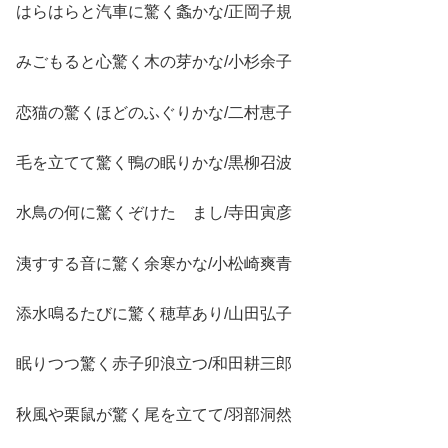
はらはらと汽車に驚く螽かな/正岡子規
みごもると心驚く木の芽かな/小杉余子
恋猫の驚くほどのふぐりかな/二村恵子
毛を立てて驚く鴨の眠りかな/黒柳召波
水鳥の何に驚くぞけたゝまし/寺田寅彦
洟すする音に驚く余寒かな/小松崎爽青
添水鳴るたびに驚く穂草あり/山田弘子
眠りつつ驚く赤子卯浪立つ/和田耕三郎
秋風や栗鼠が驚く尾を立てて/羽部洞然