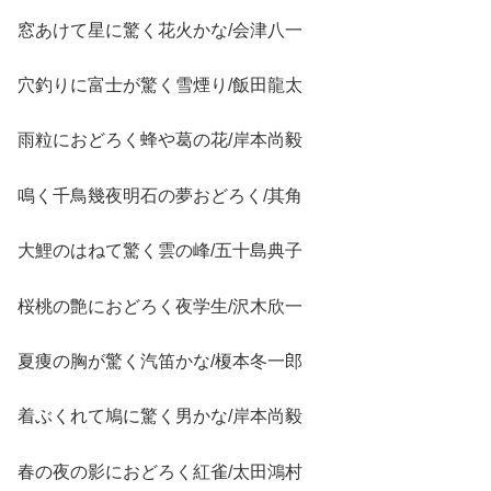
窓あけて星に驚く花火かな/会津八一
穴釣りに富士が驚く雪煙り/飯田龍太
雨粒におどろく蜂や葛の花/岸本尚毅
鳴く千鳥幾夜明石の夢おどろく/其角
大鯉のはねて驚く雲の峰/五十島典子
桜桃の艶におどろく夜学生/沢木欣一
夏痩の胸が驚く汽笛かな/榎本冬一郎
着ぶくれて鳩に驚く男かな/岸本尚毅
春の夜の影におどろく紅雀/太田鴻村