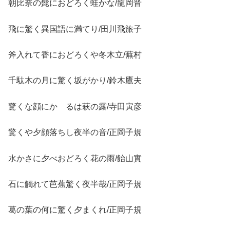
朝比奈の髭におどろく蛙かな/龍岡晋
飛に驚く異国語に満てり/田川飛旅子
斧入れて香におどろくや冬木立/蕪村
千駄木の月に驚く坂がかり/鈴木鷹夫
驚くな顔にかゝるは萩の露/寺田寅彦
驚くや夕顔落ちし夜半の音/正岡子規
水かさに夕べおどろく花の雨/飴山實
石に觸れて芭蕉驚く夜半哉/正岡子規
葛の葉の何に驚く夕まくれ/正岡子規