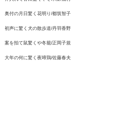
奥付の月日驚く花明り/都筑智子
初声に驚く犬の散歩道/丹羽香野
案を拍て鼠驚くや冬籠/正岡子規
大年の何に驚く夜啼鶏/佐藤春夫