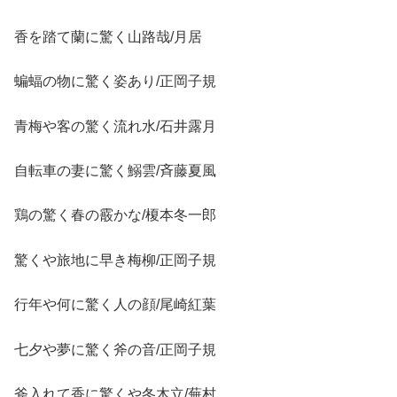
香を踏て蘭に驚く山路哉/月居
蝙蝠の物に驚く姿あり/正岡子規
青梅や客の驚く流れ水/石井露月
自転車の妻に驚く鰯雲/斉藤夏風
鶏の驚く春の霰かな/榎本冬一郎
驚くや旅地に早き梅柳/正岡子規
行年や何に驚く人の顔/尾崎紅葉
七夕や夢に驚く斧の音/正岡子規
斧入れて香に驚くや冬木立/蕪村