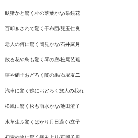
臥猪かと驚く朴の落葉かな/泉鏡花
百叩きされて驚く干布団/児玉仁良
老人の何に驚く岡見かな/石井露月
散る花や鳥も驚く琴の塵/松尾芭蕉
嚏や硝子おどろく闇の果/石塚友二
汽車に驚く鴨におどろく旅人の我れ
松風に驚く松も雨水かな/池田澄子
水草生ふ驚くばかり月日過ぐ/立子
初雷や物に驚く病み上り/正岡子規