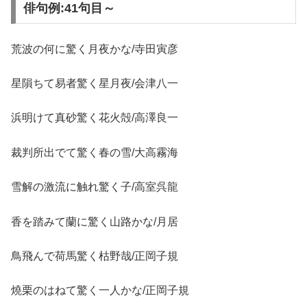
俳句例:41句目～
荒波の何に驚く月夜かな/寺田寅彦
星隕ちて易者驚く星月夜/会津八一
浜明けて真砂驚く花火殻/高澤良一
裁判所出でて驚く春の雪/大高霧海
雪解の激流に触れ驚く子/高室呉龍
香を踏みて蘭に驚く山路かな/月居
鳥飛んで荷馬驚く枯野哉/正岡子規
燒栗のはねて驚く一人かな/正岡子規