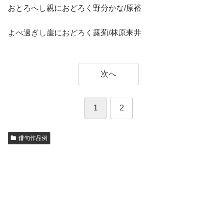
おとろへし親におどろく野分かな/原裕
よべ過ぎし崖におどろく露薊/林原耒井
次へ
1
2
俳句作品例