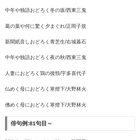
中年や独語おどろく冬の坂/西東三鬼
葛の葉や何に驚く夕まぐれ/正岡子規
新聞紙音しおどろく青芝生/右城暮石
中年や独語おどろく夜の秋/西東三鬼
人妻におどろく鶏の後頸/宇多喜代子
仏めく母におどろく寒燈下/大野林火
佛めく母におどろく寒燈下/大野林火
俳句例:81句目～