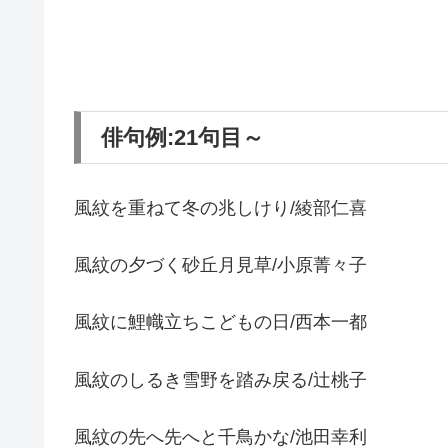
俳句例:21句目～
風紋を重ねて冬の兆しけり/綾部仁喜
風紋の夕づく砂丘月見草/小原菁々子
風紋に鯉幟立ちこどもの日/西本一都
風紋のしるき雪野を踏み戻る/辻桃子
風紋の先へ先へと千鳥かな/池田幸利