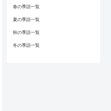
春の季語一覧
夏の季語一覧
秋の季語一覧
冬の季語一覧