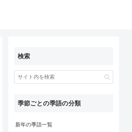
検索
季節ごとの季語の分類
新年の季語一覧