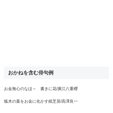
おかねを含む俳句例
お金無心のなほ～ゝ書きに花/廣江八重櫻
狐木の葉をお金に化かす紙芝居/高澤良一