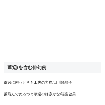
葦辺/を含む俳句例
葦辺に憩うときも工夫の力瘤/田川飛旅子
蛍飛んでぬるつと葦辺の静寂かな/福富健男