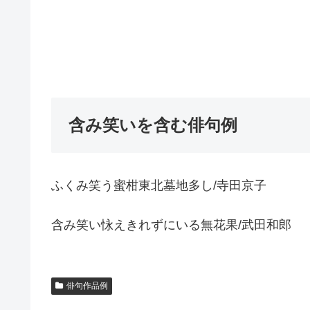
含み笑いを含む俳句例
ふくみ笑う蜜柑東北墓地多し/寺田京子
含み笑い怺えきれずにいる無花果/武田和郎
俳句作品例