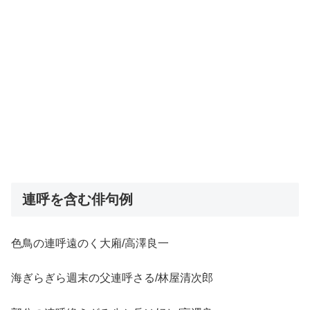
連呼を含む俳句例
色鳥の連呼遠のく大廂/高澤良一
海ぎらぎら週末の父連呼さる/林屋清次郎