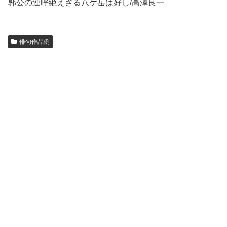
郭公の連呼絶えざる八ケ岳は好し/高澤良一
俳句作品例