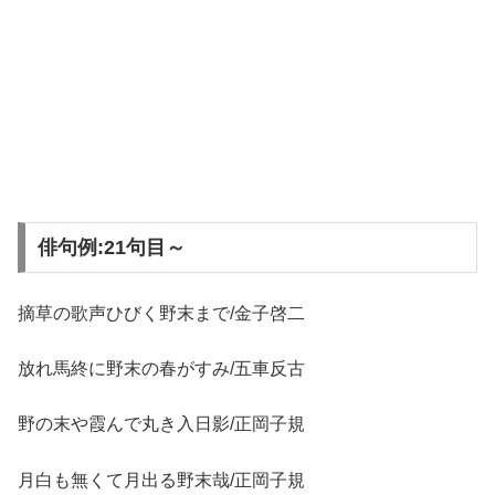
俳句例:21句目～
摘草の歌声ひびく野末まで/金子啓二
放れ馬終に野末の春がすみ/五車反古
野の末や霞んで丸き入日影/正岡子規
月白も無くて月出る野末哉/正岡子規