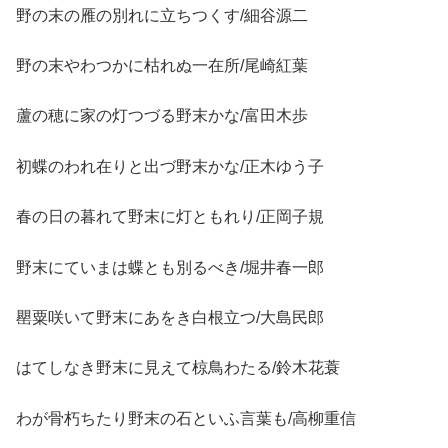
野の末の雁の別れに立ちつくす/細谷源二
野の末やわつかに枯れぬ一在所/尾崎紅葉
蘆の穂に家の灯つづる野末かな/富田木歩
初蝶のわれ在りと出づ野末かな/正木ゆう子
春の日の暮れて野末に灯ともれり/正岡子規
野末にていまは蝶とも別るべき/堀井春一郎
罌粟咲いて野末にあをき白根立つ/大島民郎
はてしなき野末に見えて椋鳥わたる/鈴木花蓑
わが骨朽ちたり野末の石といふ言葉も/高柳重信