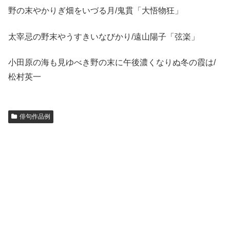
野の末やかりぎ畑をいづる月/鬼貫「大悟物狂」
太宰忌の野末やうすきいなびかり/遠山陽子「弦楽」
小田原の海も見ゆべき野の末に午後濃くなりぬ冬の霞は/
松村英一
俳句作品例