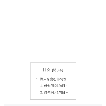
目次
野末を含む俳句例
俳句例:21句目～
俳句例:41句目～