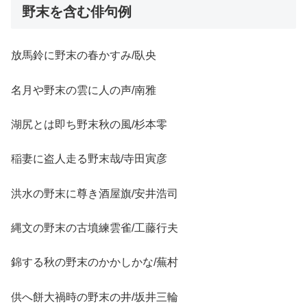
野末を含む俳句例
放馬鈴に野末の春かすみ/臥央
名月や野末の雲に人の声/南雅
湖尻とは即ち野末秋の風/杉本零
稲妻に盗人走る野末哉/寺田寅彦
洪水の野末に尊き酒屋旗/安井浩司
縄文の野末の古墳練雲雀/工藤行夫
錦する秋の野末のかかしかな/蕪村
供へ餅大禍時の野末の井/坂井三輪