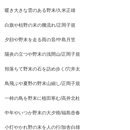
暖き大きな雲のある野末/久米正雄
白旗や枯野の末の幾流れ/正岡子規
夕顔や野末を走る雨の音/中島月笠
陽炎の立つや野末の浅間山/正岡子規
頬落ちて野末の石を訪め歩く/穴井太
鳥飛ぶや夏野の野末山細し/正岡子規
一棹の鳥を野末に植田寒む/高井北杜
中年やいつか野末の大夕燒/福島壺春
小灯やかれ野の末を人の行/加舎白雄