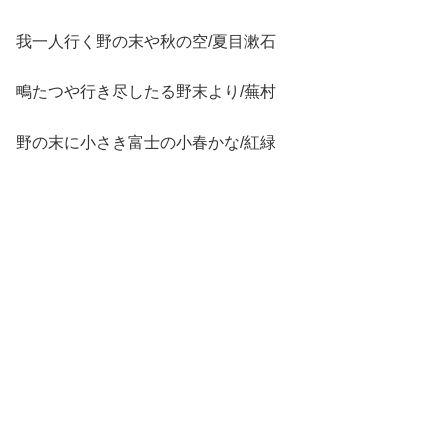
我一人行く野の末や秋の空/夏目漱石
鴫たつや行き尽したる野末より/蕪村
野の末に小さき富士の小春かな/紅緑