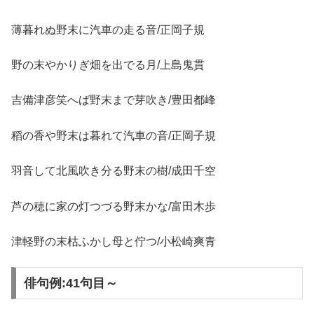
薄暮れぬ野末に汽車の走る音/正岡子規
野の末やかりぎ畑を出でる月/上島鬼貫
吉備津彦笑へば野末まで芽吹き/豊田都峰
稻の香や野末は暮れて汽車の音/正岡子規
羽音して北風吹き分る野末の樹/成田千空
芦の穂に家の灯つづる野末かな/富田木歩
津軽野の末枯ふかし母と佇つ/小松崎爽青
俳句例:41句目～