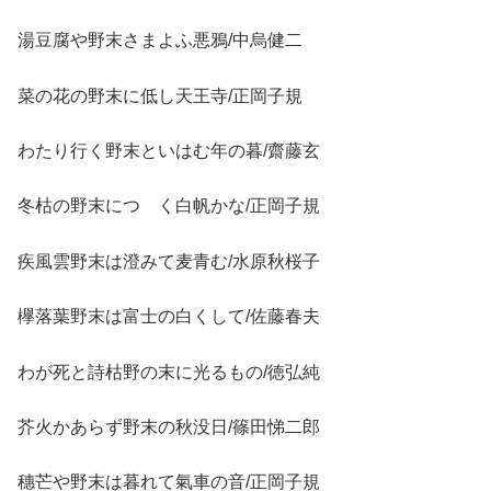
湯豆腐や野末さまよふ悪鴉/中烏健二
菜の花の野末に低し天王寺/正岡子規
わたり行く野末といはむ年の暮/齋藤玄
冬枯の野末につゞく白帆かな/正岡子規
疾風雲野末は澄みて麦青む/水原秋桜子
欅落葉野末は富士の白くして/佐藤春夫
わが死と詩枯野の末に光るもの/徳弘純
芥火かあらず野末の秋没日/篠田悌二郎
穗芒や野末は暮れて氣車の音/正岡子規