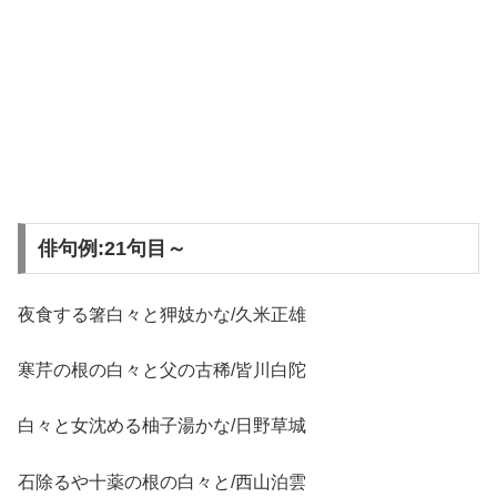
俳句例:21句目～
夜食する箸白々と狎妓かな/久米正雄
寒芹の根の白々と父の古稀/皆川白陀
白々と女沈める柚子湯かな/日野草城
石除るや十薬の根の白々と/西山泊雲