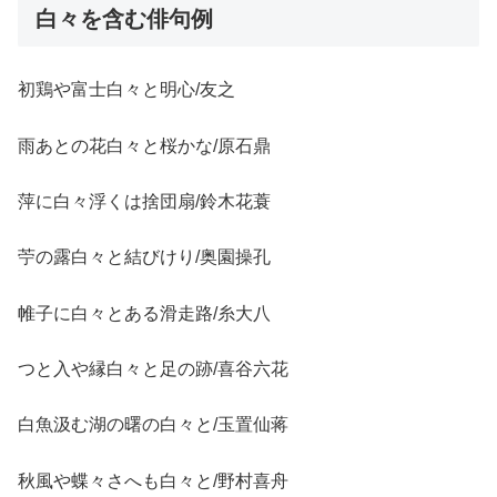
白々を含む俳句例
初鶏や富士白々と明心/友之
雨あとの花白々と桜かな/原石鼎
萍に白々浮くは捨団扇/鈴木花蓑
苧の露白々と結びけり/奥園操孔
帷子に白々とある滑走路/糸大八
つと入や縁白々と足の跡/喜谷六花
白魚汲む湖の曙の白々と/玉置仙蒋
秋風や蝶々さへも白々と/野村喜舟