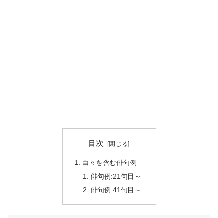
目次
白々を含む俳句例
俳句例:21句目～
俳句例:41句目～