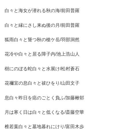
白々と海女が潜れる秋の海/前田普羅
白々と縁にさし来ぬ後の月/前田普羅
狐雨白々と聳つ秋の槍ケ岳/羽部洞然
花冷や白々と居る障子内/池上浩山人
樹にのぼる蛇白々と水展け/松村蒼石
花禰宜の息白々と祓ひをり/山田文子
息白々昨日を痣のごとく負ふ/加藤楸邨
月は寒く日は白々と低くなる/斎藤空華
椎若葉白々と墓地暮れにけり/富田木歩