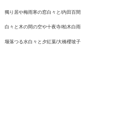
獨り居や梅雨寒の窓白々と/内田百間
白々と木の間の空や十夜寺/柏木白雨
堰落つる水白々と夕紅葉/大橋櫻坡子