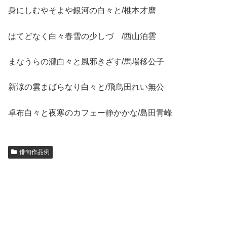
身にしむやそよや銀河の白々と/椎本才麿
はてどなく白々春雪の少しづゝ/西山泊雲
まなうらの瀧白々と風邪きざす/馬場移公子
新涼の雲まばらなり白々と/飛鳥田れい無公
卓布白々と夜寒のカフェー静かかな/島田青峰
俳句作品例