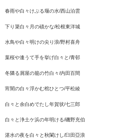
春雨や白々けぶる堰の水/西山泊雲
下り簗白々月の磧かな/松根東洋城
水鳥や白々明けの尖り浪/野村喜舟
葉桜や逢うて手を挙げ白々と/青邨
冬隣る屑屋の籠の竹白々/内田百間
宵闇の白々浮かむ棺ひとつ/平松綾
白々と余白めでたし年賀状/七三郎
白々と浄土ケ浜の年明ける/磯野充伯
湛水の夜を白々と秋闌けし/臼田亞浪