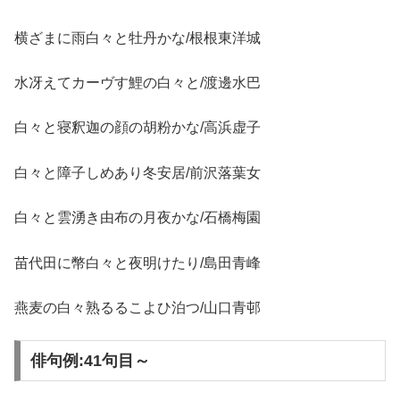
横ざまに雨白々と牡丹かな/根根東洋城
水冴えてカーヴす鯉の白々と/渡邊水巴
白々と寝釈迦の顔の胡粉かな/高浜虚子
白々と障子しめあり冬安居/前沢落葉女
白々と雲湧き由布の月夜かな/石橋梅園
苗代田に幣白々と夜明けたり/島田青峰
燕麦の白々熟るるこよひ泊つ/山口青邨
俳句例:41句目～