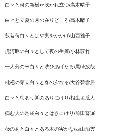
白々と何の新樹か吹かれ立つ/高木晴子
白々と立夏の月の在りどころ/高木晴子
藪茗荷白々とはや実をかかげ/山西雅子
虎河豚の白々として夜の生簀/小林葭竹
一人分の米白々と洗ひあげたる/尾崎放哉
枇杷の芽立白々と春の夕なる/大谷碧雲居
白々と梅あり粥のありにけり/相生垣瓜人
病む人の足袋白々とはきにけり/前田普羅
蔕のあと白々とある木の実かな/西山泊雲