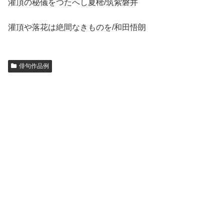
灌頂の秘儀をつたへし夏樒/筑紫磐井
灌頂や落花は絶間なきものを/和田悟朗
俳句作品例