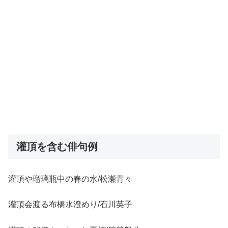
灌頂を含む俳句例
灌頂や瑠璃瓶中の春の水/松瀬青々
灌頂会渡る布橋水澄めり/石川英子