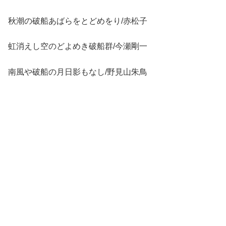
秋潮の破船あばらをとどめをり/赤松子
虹消えし空のどよめき破船群/今瀬剛一
南風や破船の月日影もなし/野見山朱鳥