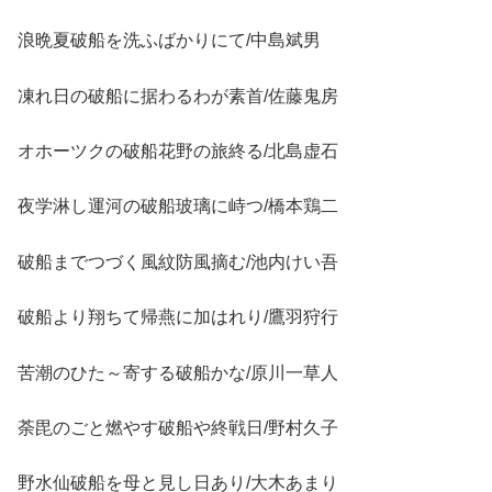
浪晩夏破船を洗ふばかりにて/中島斌男
凍れ日の破船に据わるわが素首/佐藤鬼房
オホーツクの破船花野の旅終る/北島虚石
夜学淋し運河の破船玻璃に峙つ/橋本鶏二
破船までつづく風紋防風摘む/池内けい吾
破船より翔ちて帰燕に加はれり/鷹羽狩行
苦潮のひた～寄する破船かな/原川一草人
荼毘のごと燃やす破船や終戦日/野村久子
野水仙破船を母と見し日あり/大木あまり