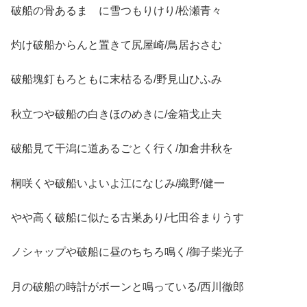
破船の骨あるまゝに雪つもりけり/松瀬青々
灼け破船からんと置きて尻屋崎/鳥居おさむ
破船塊釘もろともに末枯るる/野見山ひふみ
秋立つや破船の白きほのめきに/金箱戈止夫
破船見て干潟に道あるごとく行く/加倉井秋を
桐咲くや破船いよいよ江になじみ/織野/健一
やや高く破船に似たる古巣あり/七田谷まりうす
ノシャップや破船に昼のちちろ鳴く/御子柴光子
月の破船の時計がボーンと鳴っている/西川徹郎