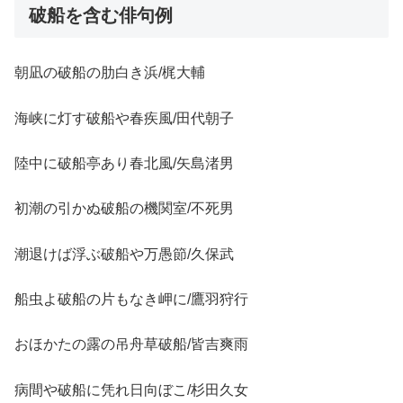
破船を含む俳句例
朝凪の破船の肋白き浜/梶大輔
海峡に灯す破船や春疾風/田代朝子
陸中に破船亭あり春北風/矢島渚男
初潮の引かぬ破船の機関室/不死男
潮退けば浮ぶ破船や万愚節/久保武
船虫よ破船の片もなき岬に/鷹羽狩行
おほかたの露の吊舟草破船/皆吉爽雨
病間や破船に凭れ日向ぼこ/杉田久女