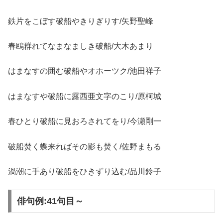
鉄片をこぼす破船やきりぎりす/矢野聖峰
春鴎群れてなまなましき破船/大木あまり
はまなすの囲む破船やオホーツク/池田祥子
はまなすや破船に露西亜文字のこり/原柯城
春ひとり破船に見おろされてをり/今瀬剛一
破船焚く蝶来ればその影も焚く/佐野まもる
渦潮に手あり破船をひきずり込む/品川鈴子
俳句例:41句目～