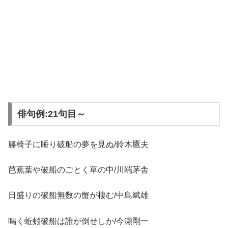
俳句例:21句目～
籐椅子に睡り破船の夢を見ぬ/鈴木鷹夫
芭蕉葉や破船のごとく草の中/川端茅舎
日盛りの破船無数の蟹が棲む/中島斌雄
鳴く蚯蚓破船は誰が倒せしか/今瀬剛一