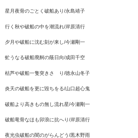
星月夜骨のごとく破船あり/永島靖子
行く秋や破船の中を潮流れ/岸原清行
夕月や破船に沈む刻が来し/今瀬剛一
虻うなる破船廃舸の蔭日向/成田千空
枯芦や破船一隻突きさゝり/徳永山冬子
炎天の破船を更に毀ちをる/山口超心鬼
破船より高きもの無し流れ星/今瀬剛一
破船竜骨なほも卯浪に抗へり/岸原清行
夜光虫破船の闇のがらんどう/黒木野雨