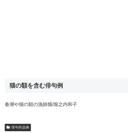
猫の額を含む俳句例
春潮や猫の額の漁師畑/堀之内和子
俳句作品例