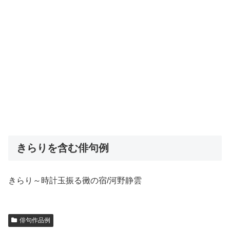
きらりを含む俳句例
きらり～時計玉振る黴の宿/河野静雲
俳句作品例